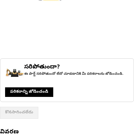
సరిపోతుందా?
ఈ పార్ట్ సరిపోతుందో లేదో చూడటానికి మీ పరికరాలను జోడించండి.
పరికరాన్ని జోడించండి
కొనసాగించలేదు
వివరణ