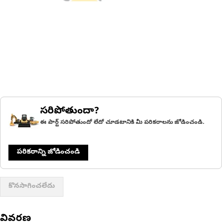
సరిపోతుందా?
ఈ పార్ట్ సరిపోతుందో లేదో చూడటానికి మీ పరికరాలను జోడించండి.
పరికరాన్ని జోడించండి
కొనసాగించలేదు
వివరణ