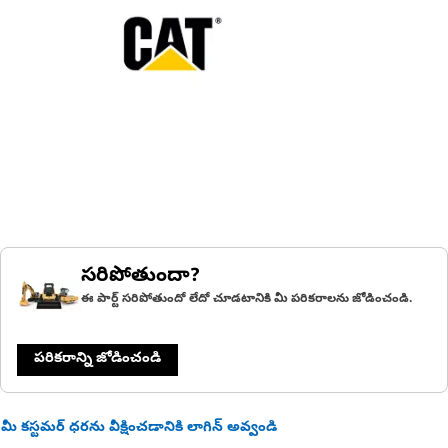
సరిపోతుందా?
ఈ పార్ట్ సరిపోతుందో లేదో చూడటానికి మీ పరికరాలను జోడించండి.
పరికరాన్ని జోడించండి
మీ కస్టమర్ ధరను వీక్షించడానికి లాగిన్ అవ్వండి