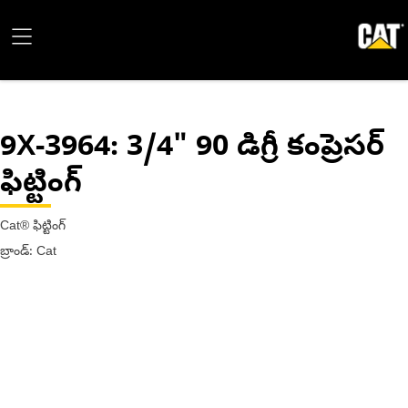
9X-3964
: 3/4" 90 డిగ్రీ కంప్రెసర్
ఫిట్టింగ్
Cat® ఫిట్టింగ్
బ్రాండ్: Cat