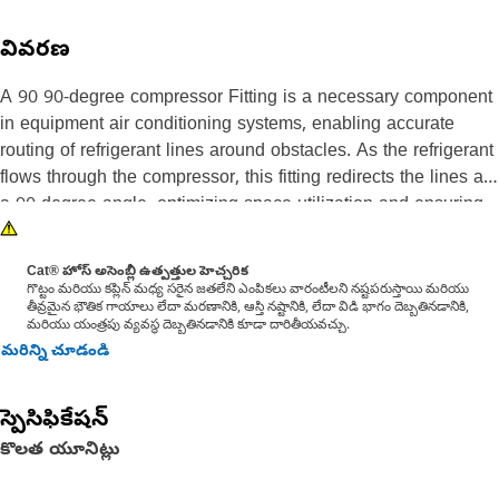
వివరణ
A 90 90-degree compressor Fitting is a necessary component
in equipment air conditioning systems, enabling accurate
routing of refrigerant lines around obstacles. As the refrigerant
flows through the compressor, this fitting redirects the lines at
a 90-degree angle, optimizing space utilization and ensuring
uninterrupted operation. Its robust build and accurate
engineering provide reliable performance even under extreme
Cat® హోస్ అసెంబ్లీ ఉత్పత్తుల హెచ్చరిక
conditions, contributing to the overall efficiency and longevity
గొట్టం మరియు కప్లిన్ మధ్య సరైన జతలేని ఎంపికలు వారంటీలని నష్టపరుస్తాయి మరియు
తీవ్రమైన భౌతిక గాయాలు లేదా మరణానికి, ఆస్తి నష్టానికి, లేదా విడి భాగం దెబ్బతినడానికి,
of the equipment.
మరియు యంత్రపు వ్యవస్థ దెబ్బతినడానికి కూడా దారితీయవచ్చు.
మరిన్ని చూడండి
Attributes:
• Angled design for optimal space utilization.
స్పెసిఫికేషన్
• Corrosion-resistant finish for durability.
• Minimizes pressure drops and potential leak points.
కొలత యూనిట్లు
• Suitable for 10.32 millimeter Inner Diameter Hose.