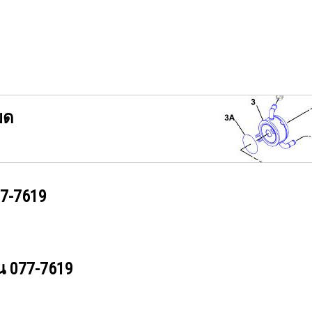
ยด
7-7619
วน
077-7619