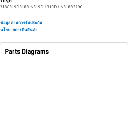
รถขุด
318C
319D
318B N
319D L
319D LN
318B
319C
ข้อมูลด้านการรับประกัน
นโยบายการคืนสินค้า
Parts Diagrams