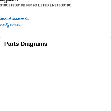
ఎక్స్‌కవేటర్
318C
319D
318B N
319D L
319D LN
318B
319C
వారంటీ సమాచారం
రిటర్న్ విధానం
Parts Diagrams