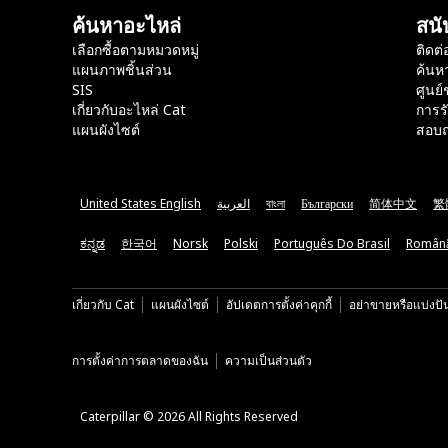
ค้นหาอะไหล่
สนั
เลือกซื้อตามหมวดหมู่
ติดต่
แผนภาพชิ้นส่วน
ค้นห
SIS
ศูนย์
เกี่ยวกับอะไหล่ Cat
การร
แผนผังไซต์
สอบถ
United States English
العربية
বাংলা
Български
简体中文
繁
ಕನ್ನಡ
한국어
Norsk
Polski
Português Do Brasil
Român
เกี่ยวกับ Cat
แผนผังไซต์
อัปเดตการตั้งค่าคุกกี้
อย่าขายหรือแบ่งปั
การตั้งค่าการตลาดของฉัน
ความเป็นส่วนตัว
Caterpillar © 2026 All Rights Reserved