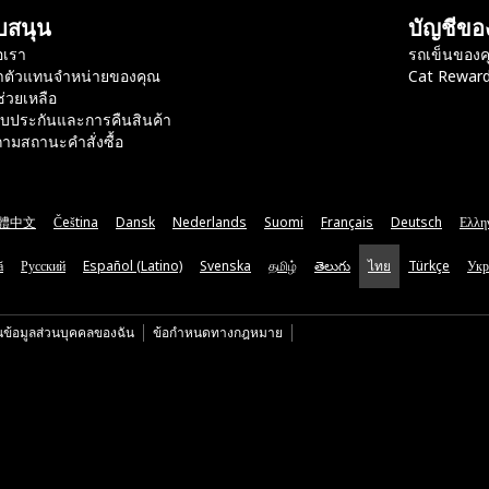
บสนุน
บัญชีขอ
อเรา
รถเข็นของค
าตัวแทนจำหน่ายของคุณ
Cat Rewar
ช่วยเหลือ
ับประกันและการคืนสินค้า
ามสถานะคำสั่งซื้อ
體中文
Čeština
Dansk
Nederlands
Suomi
Français
Deutsch
Ελλη
ă
Русский
Español (Latino)
Svenska
தமிழ்
తెలుగు
ไทย
Türkçe
Укр
นข้อมูลส่วนบุคคลของฉัน
ข้อกำหนดทางกฎหมาย