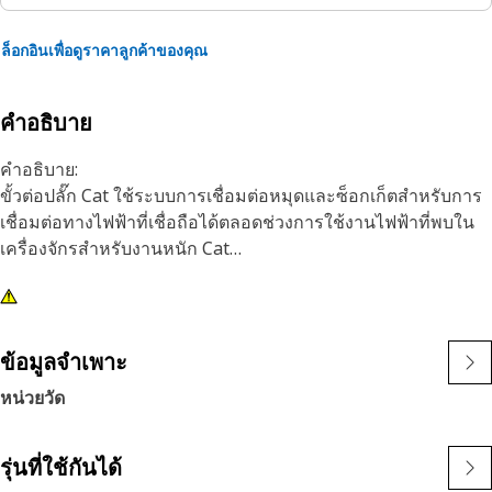
ล็อกอินเพื่อดูราคาลูกค้าของคุณ
คำอธิบาย
คำอธิบาย:
ขั้วต่อปลั๊ก Cat ใช้ระบบการเชื่อมต่อหมุดและซ็อกเก็ตสำหรับการ
เชื่อมต่อทางไฟฟ้าที่เชื่อถือได้ตลอดช่วงการใช้งานไฟฟ้าที่พบใน
เครื่องจักรสำหรับงานหนัก Cat
คุณลักษณะ:
• ปลั๊กขั้วต่อไนลอน
• ชุดขั้วต่อ: HDSCS
ข้อมูลจำเพาะ
• ประเภทหน้าสัมผัส: ซ็อกเก็ต
หน่วยวัด
• จำนวนหน้าสัมผัส: 12
• สี: เทา
รุ่นที่ใช้กันได้
การใช้งาน: