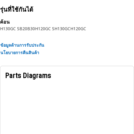
หมุดปลอกค้อนไฮดรอลิกไฟฟ้าใช้เพื่อให้สามารถกระแทกได้อย่าง
ทรงพลัง ในขณะที่ลดการสั่นสะเทือนและอํานวยความสะดวกใน
รุ่นที่ใช้กันได้
การกระแทกที่มีการควบคุมและทรงพลัง
ค้อน
H130GC S
B20
B30
H120GC S
H130GC
H120GC
ข้อมูลด้านการรับประกัน
นโยบายการคืนสินค้า
Parts Diagrams