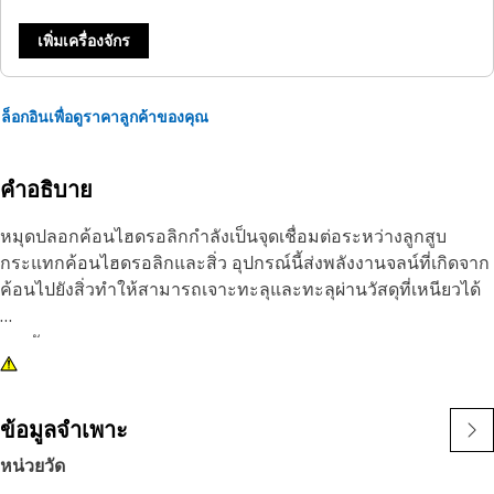
เพิ่มเครื่องจักร
ล็อกอินเพื่อดูราคาลูกค้าของคุณ
คำอธิบาย
หมุดปลอกค้อนไฮดรอลิกกําลังเป็นจุดเชื่อมต่อระหว่างลูกสูบ
กระแทกค้อนไฮดรอลิกและสิ่ว อุปกรณ์นี้ส่งพลังงานจลน์ที่เกิดจาก
ค้อนไปยังสิ่วทําให้สามารถเจาะทะลุและทะลุผ่านวัสดุที่เหนียวได้
คุณลักษณะ:
•ทนต่อผลกระทบซ้ํา ๆ โดยไม่ทําให้เสียรูป
• วัสดุที่ทนต่อการกัดกร่อนเพื่ออายุการใช้งานที่ยาวนาน
• มีความแข็งแรงและทนทานสูง
ข้อมูลจำเพาะ
หน่วยวัด
การใช้งาน: