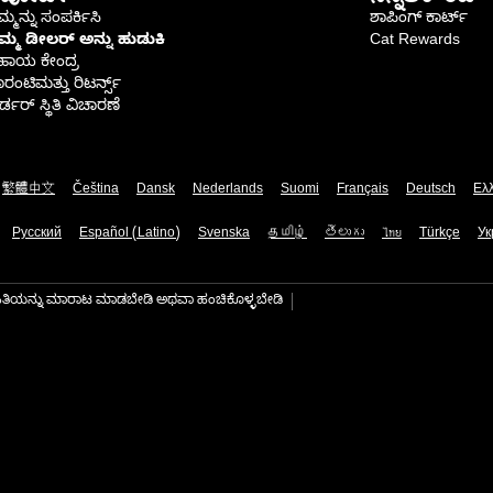
್ಮನ್ನು ಸಂಪರ್ಕಿಸಿ
ಶಾಪಿಂಗ್ ಕಾರ್ಟ್
ಿಮ್ಮ ಡೀಲರ್ ಅನ್ನು ಹುಡುಕಿ
Cat Rewards
ಹಾಯ ಕೇಂದ್ರ
ರಂಟಿಮತ್ತು ರಿಟರ್ನ್ಸ್
್ಡರ್ ಸ್ಥಿತಿ ವಿಚಾರಣೆ
繁體中文
Čeština
Dansk
Nederlands
Suomi
Français
Deutsch
Ελ
Русский
Español (Latino)
Svenska
தமிழ்
తెలుగు
ไทย
Türkçe
Ук
ಾಹಿತಿಯನ್ನು ಮಾರಾಟ ಮಾಡಬೇಡಿ ಅಥವಾ ಹಂಚಿಕೊಳ್ಳಬೇಡಿ