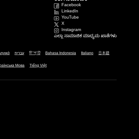
Facebook
LinkedIn
YouTube
X
Instagram
ಎಲ್ಲಾ ಸಾಮಾಜಿಕ ಮಾಧ್ಯಮ ಖಾತೆಗಳು
ληνικά
עברית
हिन्दी
Bahasa Indonesia
Italiano
日本語
раїнська Мова
Tiếng Việt