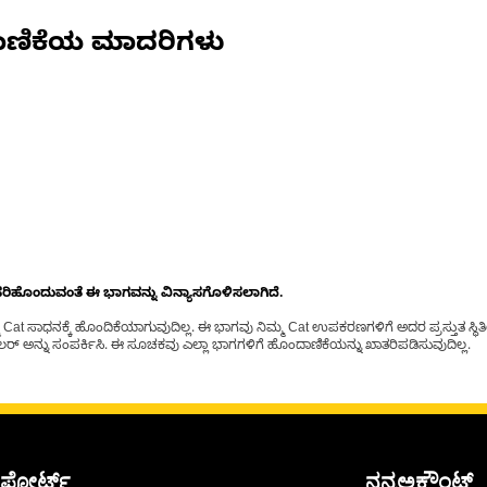
ಾಣಿಕೆಯ ಮಾದರಿಗಳು
ೊಂದುವಂತೆ ಈ ಭಾಗವನ್ನು ವಿನ್ಯಾಸಗೊಳಿಸಲಾಗಿದೆ.
t ಸಾಧನಕ್ಕೆ ಹೊಂದಿಕೆಯಾಗುವುದಿಲ್ಲ. ಈ ಭಾಗವು ನಿಮ್ಮ Cat ಉಪಕರಣಗಳಿಗೆ ಅದರ ಪ್ರಸ್ತುತ ಸ್ಥಿತಿಯಲ
್ ಅನ್ನು ಸಂಪರ್ಕಿಸಿ. ಈ ಸೂಚಕವು ಎಲ್ಲಾ ಭಾಗಗಳಿಗೆ ಹೊಂದಾಣಿಕೆಯನ್ನು ಖಾತರಿಪಡಿಸುವುದಿಲ್ಲ.
ಪೋರ್ಟ್
ನನ್ನಅಕೌಂಟ್