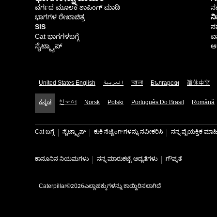
ವರ್ಗದ ಮೂಲಕ ಶಾಪಿಂಗ್ ಮಾಡಿ
ನಮ
ಭಾಗಗಳ ರೇಖಾಚಿತ್ರ
ನ
SIS
ಸ
Cat ಭಾಗಗಳಬಗ್ಗೆ
ವಾ
ಸೈಟ್ಮ್ಯಾಪ್
ಆರ
United States English
العربية
বাংলা
Български
简体中文
ಕನ್ನಡ
한국어
Norsk
Polski
Português Do Brasil
Română
Cat ಬಗ್ಗೆ
ಸೈಟ್ಮ್ಯಾಪ್
ಕುಕಿ ಸೆಟ್ಟಿಂಗ್‌ಗಳನ್ನು ನವೀಕರಿಸಿ
ನನ್ನ ವೈಯಕ್ತಿಕ ಮ
ಕಾನೂನಿನ ನಿಯಮಗಳು
ನನ್ನ ಮಾರುಕಟ್ಟೆ ಆದ್ಯತೆಗಳು
ಗೌಪ್ಯತೆ
Caterpillar©2026ಎಲ್ಲಾಹಕ್ಕುಗಳನ್ನು ಕಾಯ್ದಿರಿಸಲಾಗಿದೆ