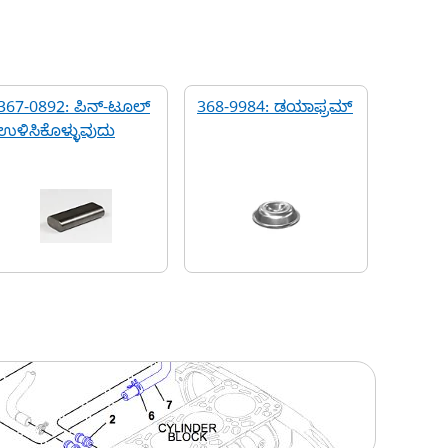
367-0892: ಪಿನ್-ಟೂಲ್
368-9984: ಡಯಾಫ್ರಮ್
ಉಳಿಸಿಕೊಳ್ಳುವುದು