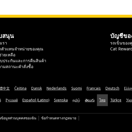
บสนุน
บัญชีขอ
อเรา
รถเข็นของค
าตัวแทนจำหน่ายของคุณ
Cat Rewar
ช่วยเหลือ
ับประกันและการคืนสินค้า
ามสถานะคำสั่งซื้อ
體中文
Čeština
Dansk
Nederlands
Suomi
Français
Deutsch
Ελλη
ă
Русский
Español (Latino)
Svenska
தமிழ்
తెలుగు
ไทย
Türkçe
Укр
นข้อมูลส่วนบุคคลของฉัน
ข้อกำหนดทางกฎหมาย