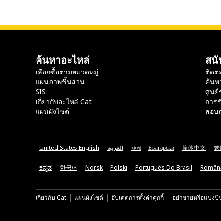
ค้นหาอะไหล่
สนั
เลือกซื้อตามหมวดหมู่
ติดต่
แผนภาพชิ้นส่วน
ค้นห
SIS
ศูนย์
เกี่ยวกับอะไหล่ Cat
การร
แผนผังไซต์
สอบถ
United States English
العربية
বাংলা
Български
简体中文
繁
ಕನ್ನಡ
한국어
Norsk
Polski
Português Do Brasil
Român
เกี่ยวกับ Cat
แผนผังไซต์
อัปเดตการตั้งค่าคุกกี้
อย่าขายหรือแบ่งปั