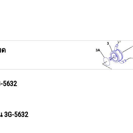
ยด
-5632
วน
3G-5632