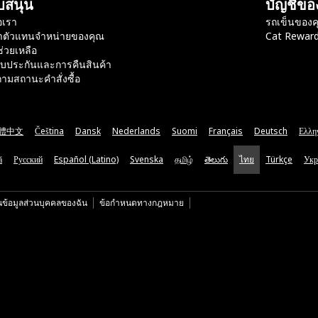
บสนุน
บัญชีขอ
อเรา
รถเข็นของค
าตัวแทนจำหน่ายของคุณ
Cat Rewar
ช่วยเหลือ
ับประกันและการคืนสินค้า
ามสถานะคำสั่งซื้อ
體中文
Čeština
Dansk
Nederlands
Suomi
Français
Deutsch
Ελλη
ă
Русский
Español (Latino)
Svenska
தமிழ்
తెలుగు
ไทย
Türkçe
Укр
นข้อมูลส่วนบุคคลของฉัน
ข้อกำหนดทางกฎหมาย