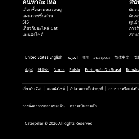
ค้นหาอะไหล่
สนั
เลือกซื้อตามหมวดหมู่
ติดต่
แผนภาพชิ้นส่วน
ค้นห
SIS
ศูนย์
เกี่ยวกับอะไหล่ Cat
การร
แผนผังไซต์
สอบถ
United States English
العربية
বাংলা
Български
简体中文
繁
ಕನ್ನಡ
한국어
Norsk
Polski
Português Do Brasil
Român
เกี่ยวกับ Cat
แผนผังไซต์
อัปเดตการตั้งค่าคุกกี้
อย่าขายหรือแบ่งปั
การตั้งค่าการตลาดของฉัน
ความเป็นส่วนตัว
Caterpillar © 2026 All Rights Reserved