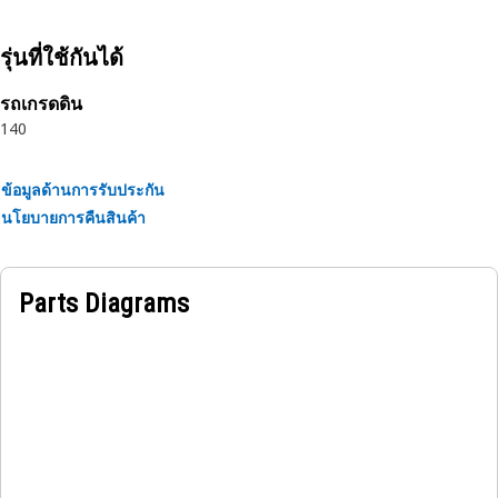
design and impulse tested to twice the industry standards.
Cat hoses also work at half the SAE bend radius, allowing
รุ่นที่ใช้กันได้
tighter routing in a wide variety of applications.
รถเกรดดิน
140
ข้อมูลด้านการรับประกัน
นโยบายการคืนสินค้า
Parts Diagrams