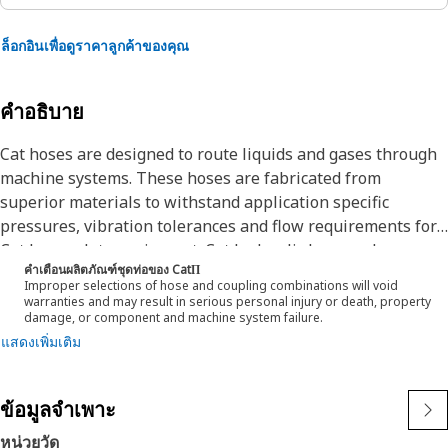
ล็อกอินเพื่อดูราคาลูกค้าของคุณ
คำอธิบาย
Cat hoses are designed to route liquids and gases through
machine systems. These hoses are fabricated from
superior materials to withstand application specific
pressures, vibration tolerances and flow requirements for
Cat heavy-duty equipment. Cat hydraulic hose and
คำเตือนผลิตภัณฑ์ชุดท่อของ CatΠ
couplings are subjected to the most rigorous testing
Improper selections of hose and coupling combinations will void
processes in the industry. Every Cat hose and coupling
warranties and may result in serious personal injury or death, property
damage, or component and machine system failure.
combination is tested as a system to ensure a perfect fit
แสดงเพิ่มเติม
that yields maximum safety and dependability. The Cat XT
ES hose line-up is designed and manufactured by
Caterpillar for high pressure hydraulic applications. These
ข้อมูลจำเพาะ
range from 2500 to 6000 psi (17.5 to 42.0 MPa). The ES
(Enhanced Spiral) construction is a Caterpillar proprietary
หน่วยวัด