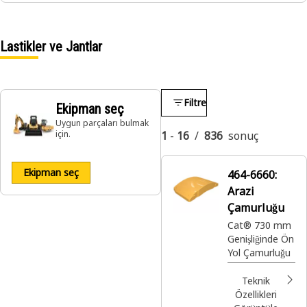
Lastikler ve Jantlar
Filtre
Ekipman seç
Uygun parçaları bulmak
için.
1
-
16
/
836
sonuç
Ekipman seç
464-6660:
Arazi
Çamurluğu
Cat® 730 mm
Genişliğinde Ön
Yol Çamurluğu
Teknik
Özellikleri