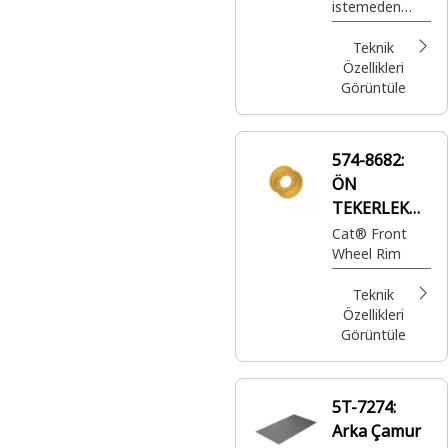
istemeden
hareket
etmesini
Teknik
önlemek ve
Özellikleri
bakım ve park
Görüntüle
sırasında
güvenliği
artırmak için
574-8682:
aracın
ÖN
tekerleğine
karşı yerleştirilir
TEKERLEK
GRUBU
Cat® Front
Wheel Rim
Teknik
Özellikleri
Görüntüle
5T-7274:
Arka Çamur