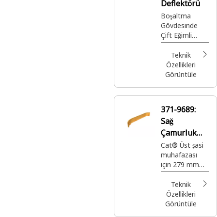
Deflektörü
Boşaltma
Gövdesinde
Çift Eğimli
Kamyon
Gövdesi
Teknik
Montajı İçin
Özellikleri
Cat® 6,4 mm
Görüntüle
Kalınlığında
Arka Yan
Çamur
371-9689:
Deflektörü
Sağ
Çamurluk
Koruması
Cat® Üst şasi
muhafazası
için 279 mm
Genişliğinde
Ses Yalıtım
Teknik
Çamurluğu
Özellikleri
Görüntüle