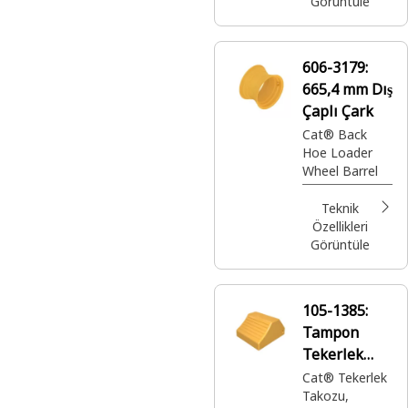
Görüntüle
606-3179:
665,4 mm Dış
Çaplı Çark
Cat® Back
Hoe Loader
Wheel Barrel
Teknik
Özellikleri
Görüntüle
105-1385:
Tampon
Tekerlek
Takozu
Cat® Tekerlek
Takozu,