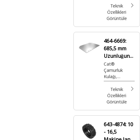
Teknik
Özellikleri
Görüntüle
464-6669:
685,5 mm
Uzunluğund
a Çamurluk
Cat®
Çamurluk
Kulağı
Kulağı,
döküntü ve
çamur
Teknik
sıçramasını
Özellikleri
azaltmak,
Görüntüle
temizliği ve
güvenliği
artırmak için
643-4874:
10
tasarlanmış
- 16,5
koruyucu bir
aksesuardır
Makine Jantı