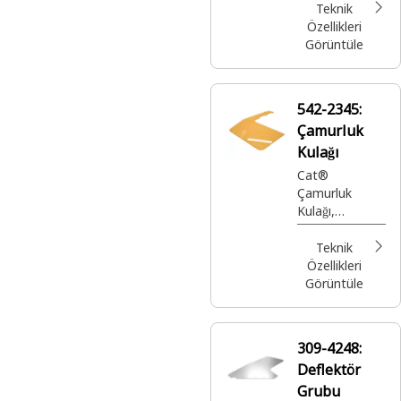
Teknik
Özellikleri
Görüntüle
542-2345:
Çamurluk
Kulağı
Cat®
Çamurluk
Kulağı,
döküntü ve
çamur
Teknik
sıçramasını
Özellikleri
azaltmak,
Görüntüle
temizliği ve
güvenliği
artırmak için
309-4248:
tasarlanmış
Deflektör
koruyucu bir
aksesuardır
Grubu