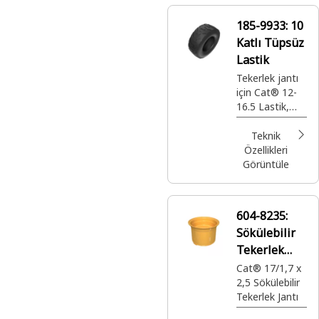
185-9933:
10
Katlı Tüpsüz
Lastik
Tekerlek jantı
için Cat® 12-
16.5 Lastik,
tekerlek jantı
için çekiş ve
Teknik
destek sağlar
Özellikleri
Görüntüle
604-8235:
Sökülebilir
Tekerlek
Jantı
Cat® 17/1,7 x
2,5 Sökülebilir
Tekerlek Jantı