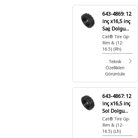
643-4869:
12
inç x16,5 inç
Sağ Dolgu
Lastik ve
Cat® Tire Gp-
Rim & (12-
Jant
16.5) (Rh)
Teknik
Özellikleri
Görüntüle
643-4867:
12
inç x16,5 inç
Sol Dolgu
Lastik ve
Cat® Tire Gp-
Rim & (12-
Jant
16.5) (Lh)