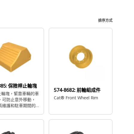
排序方式
385:
保險桿止輪塊
574-8682:
前輪組成件
 止輪塊，緊靠車輛的車
Cat® Front Wheel Rim
，可防止意外移動，
高維護和駐車期間的