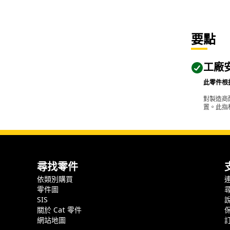
要點
工廠
此零件根
對製造商
置。此指
尋找零件
依類別購買
零件圖
SIS
關於 Cat 零件
網站地圖