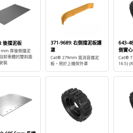
371-9689:
右側擋泥板護
643-4
4:
後擋泥板
罩
側實心
.4 mm 厚後側擋泥
自卸車體的雙斜面
Cat® 279mm 寬消音擋泥
Cat® Ti
安裝
板，用於上機架外罩
16.5) (