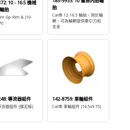
185-9933:
10 層無內胎輪
872:
10 - 16.5 機械
胎
輪胎
Cat® 12-16.5 輪胎，用於輪
re Gp-Rim & (10-
輞，可為輪輞提供牽引力和
h)
支承
248:
導流器組件
142-8759:
車輪組件
 導流器組件 (擋泥板)
Cat® 車輪組件 (16.5x9.75)