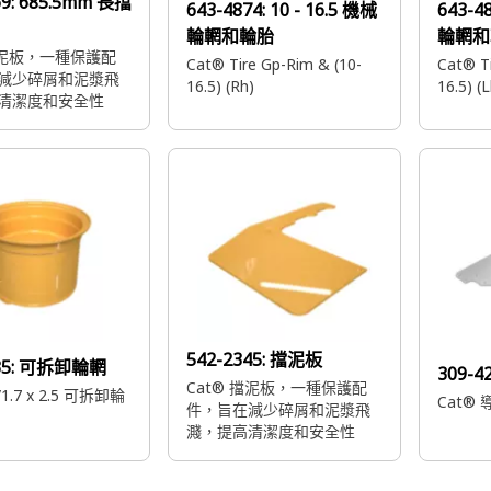
69:
685.5mm 長擋
643-4874:
10 - 16.5 機械
643-4
輪輞和輪胎
輪輞和
擋泥板，一種保護配
Cat® Tire Gp-Rim & (10-
Cat® Ti
減少碎屑和泥漿飛
16.5) (Rh)
16.5) (L
清潔度和安全性
542-2345:
擋泥板
35:
可拆卸輪輞
309-4
Cat® 擋泥板，一種保護配
/1.7 x 2.5 可拆卸輪
Cat®
件，旨在減少碎屑和泥漿飛
濺，提高清潔度和安全性