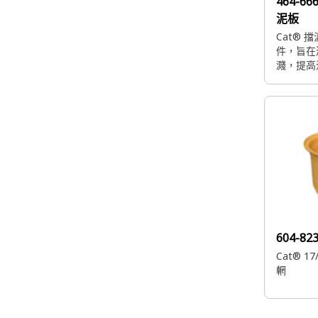
464-66
泥板
Cat® 
件，旨在
濺，提高
604-82
Cat® 17
輞