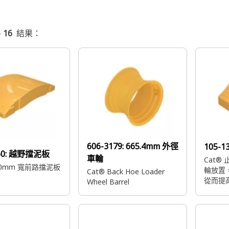
-
16
結果：
606-3179:
665.4mm 外徑
105-1
60:
越野擋泥板
車輪
Cat®
730mm 寬前路擋泥板
輪放置
Cat® Back Hoe Loader
從而提
Wheel Barrel
安全性