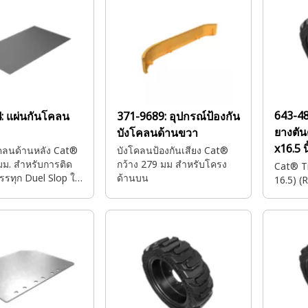
643-4
4:
แผ่นกันโคลน
371-9689:
อุปกรณ์ป้องกัน
ยางตัน
บังโคลนด้านขวา
x16.5 น
คลนด้านหลัง Cat®
บังโคลนป้องกันเสียง Cat®
มม. สำหรับการติด
กว้าง 279 มม สำหรับโครง
Cat® Ti
บรรทุก Duel Slop ใน
ด้านบน
16.5) (
มพ์