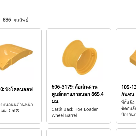
ก
836
ผลลัพธ์
606-3179:
ล้อเส้นผ่าน
105-1
60:
บังโคลนออฟ
ศูนย์กลางภายนอก 665.4
กันชน
มม.
ที่กั้นล
ิ่งบนถนนด้านหน้า
ชิดกับล
Cat® Back Hoe Loader
0 มม. Cat®
ป้องกัน
Wheel Barrel
ได้ตั้ง
ระหว่า
การจอด