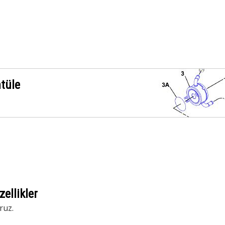
ntüle
ellikler
ruz.