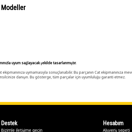
 Modeller
anınızla uyum sağlayacak şekilde tasarlanmıştır.
 Cat ekipmanınıza uymamasıyla sonuçlanabilir. Bu parçanın Cat ekipmanınıza m
ilcinize danışın. Bu gösterge, tüm parçalar için uyumluluğu garanti etmez.
Destek
Hesabım
Bizimle iletişime geçin
Alışveriş sepeti