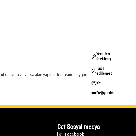
Yeniden
üretilmiş
İade
edilemez
evcut durumu ve varsayılan yapılandırmasında uygun
Kit
Değiştirildi
Cat Sosyal medya
Facebook