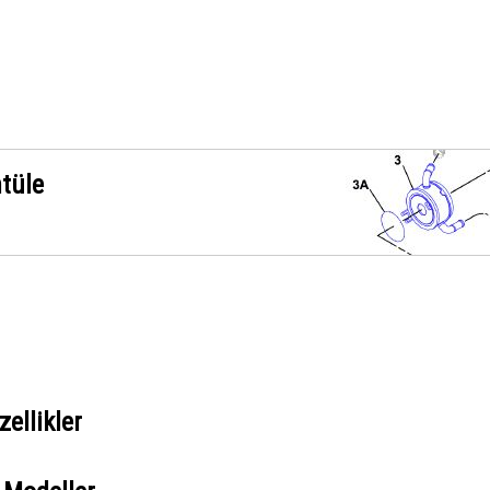
ntüle
ellikler