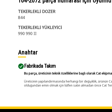
104-2072
parça numarası için Uyumlu
TEKERLEKLİ DOZER
844
TEKERLEKLİ YÜKLEYİCİ
990 990 II
Anahtar
Fabrikada Takım
Bu parça, üreticinin teknik özelliklerine bağlı olarak Cat ekipm
Üreticinin yapılandırmasında herhangi bir değişiklik, ürünün
olduğundan emin olmak için lütfen satın almadan önce Cat Tems