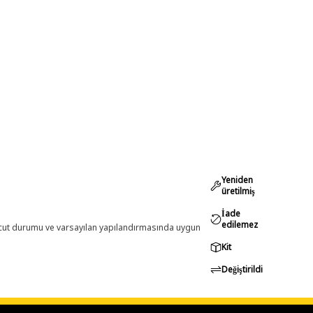
Yeniden
üretilmiş
İade
edilemez
evcut durumu ve varsayılan yapılandırmasında uygun
Kit
Değiştirildi