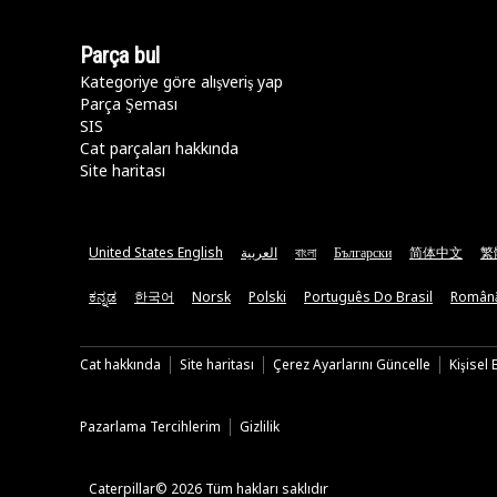
Parça bul
Kategoriye göre alışveriş yap
Parça Şeması
SIS
Cat parçaları hakkında
Site haritası
United States English
العربية
বাংলা
Български
简体中文
繁
ಕನ್ನಡ
한국어
Norsk
Polski
Português Do Brasil
Român
Cat hakkında
Site haritası
Çerez Ayarlarını Güncelle
Kişisel
Pazarlama Tercihlerim
Gizlilik
Caterpillar© 2026 Tüm hakları saklıdır