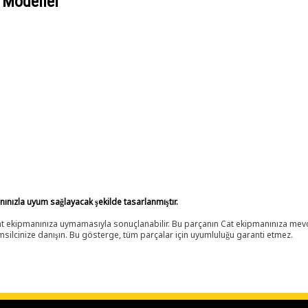
 Modeller
anınızla uyum sağlayacak şekilde tasarlanmıştır.
 Cat ekipmanınıza uymamasıyla sonuçlanabilir. Bu parçanın Cat ekipmanınıza m
ilcinize danışın. Bu gösterge, tüm parçalar için uyumluluğu garanti etmez.