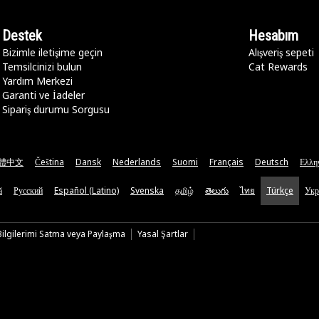
Destek
Hesabım
Bizimle iletişime geçin
Alışveriş sepeti
Temsilcinizi bulun
Cat Rewards
Yardım Merkezi
Garanti ve İadeler
Sipariş durumu Sorgusu
體中文
Čeština
Dansk
Nederlands
Suomi
Français
Deutsch
Ελλη
ă
Русский
Español (Latino)
Svenska
தமிழ்
తెలుగు
ไทย
Türkçe
Укр
 Bilgilerimi Satma veya Paylaşma
Yasal Şartlar