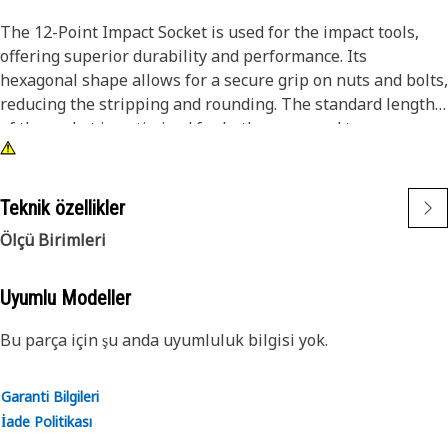
The 12-Point Impact Socket is used for the impact tools,
offering superior durability and performance. Its
hexagonal shape allows for a secure grip on nuts and bolts,
reducing the stripping and rounding. The standard length
of the socket is optimized for both access and torque
applications. The black oxide finish enhances resistance to
corrosion and wear, extending the tool's lifespan. The
sockets used are tailored for high-torque impact
Teknik özellikler
applications.
Ölçü Birimleri
Attributes:
• Compatible with standard 3/8 inch square drive size for
Uyumlu Modeller
impact tools.
Bu parça için şu anda uyumluluk bilgisi yok.
• Shallow length socket.
• Used to handle high-torque applications without
deformation.
Garanti Bilgileri
• Ensures a secure fit to reduce the risk of fastener damage.
İade Politikası
• Provides excellent gripping power for reliable fastening.