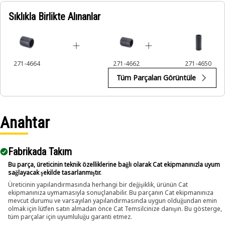
Sıklıkla Birlikte Alınanlar
Applications:
The 12-Point Impact Socket is used in conjunction with
impact wrenches to handle hexagonal fasteners on
equipment components, ensuring efficient maintenance
271-4664
271-4662
271-4650
and assembly operations.
Tüm Parçaları Görüntüle
Anahtar
Fabrikada Takım
Bu parça, üreticinin teknik özelliklerine bağlı olarak Cat ekipmanınızla uyum
sağlayacak şekilde tasarlanmıştır.
Üreticinin yapılandırmasında herhangi bir değişiklik, ürünün Cat
ekipmanınıza uymamasıyla sonuçlanabilir. Bu parçanın Cat ekipmanınıza
mevcut durumu ve varsayılan yapılandırmasında uygun olduğundan emin
olmak için lütfen satın almadan önce Cat Temsilcinize danışın. Bu gösterge,
tüm parçalar için uyumluluğu garanti etmez.