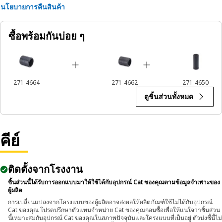
• Ensures a secure fit to reduce the risk of fastener damage.
นโยบายการคืนสินค้า
• Provides excellent gripping power for reliable fastening.
ซื้อพร้อมกันบ่อย ๆ
Applications:
The 12-Point Impact Socket is used in conjunction with
impact wrenches to handle hexagonal fasteners on
equipment components, ensuring efficient maintenance
271-4664
271-4662
271-4650
and assembly operations.
ดูชิ้นส่วนทั้งหมด
คีย์
ติดตั้งจากโรงงาน
ชิ้นส่วนนี้ได้รับการออกแบบมาให้ใช้ได้กับอุปกรณ์ Cat ของคุณตามข้อมูลจำเพาะของ
ผู้ผลิต
การเปลี่ยนแปลงจากโครงแบบของผู้ผลิตอาจส่งผลให้ผลิตภัณฑ์ใช้ไม่ได้กับอุปกรณ์
Cat ของคุณ โปรดปรึกษาตัวแทนจำหน่าย Cat ของคุณก่อนซื้อเพื่อให้แน่ใจว่าชิ้นส่วน
นี้เหมาะสมกับอุปกรณ์ Cat ของคุณในสภาพปัจจุบันและโครงแบบที่เป็นอยู่ ตัวบ่งชี้นี้ไม่