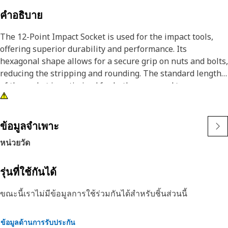
คำอธิบาย
The 12-Point Impact Socket is used for the impact tools,
offering superior durability and performance. Its
hexagonal shape allows for a secure grip on nuts and bolts,
reducing the stripping and rounding. The standard length
of the socket is optimized for both access and torque
applications. The black oxide finish enhances resistance to
corrosion and wear, extending the tool's lifespan. The
sockets used are tailored for high-torque impact
ข้อมูลจำเพาะ
applications.
หน่วยวัด
Attributes:
• Compatible with standard 3/8 inch square drive size for
รุ่นที่ใช้กันได้
impact tools.
ขณะนี้เราไม่มีข้อมูลการใช้ร่วมกันได้สำหรับชิ้นส่วนนี้
• Shallow length socket.
• Used to handle high-torque applications without
deformation.
ข้อมูลด้านการรับประกัน