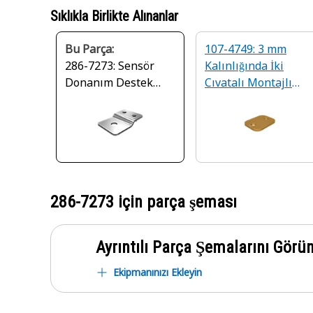
Sıklıkla Birlikte Alınanlar
Bu Parça:
107-4749: 3 mm
286-7273: Sensör
Kalınlığında İki
Donanım Destek
Cıvatalı Montajlı
Braketi
Kelepçe Oluk Aşınm
Plakası
286-7273
için parça şeması
Ayrıntılı Parça Şemalarını Görü
Ekipmanınızı Ekleyin