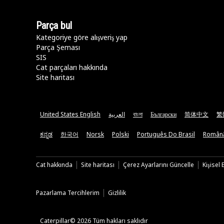
Parça bul
Kategoriye göre alışveriş yap
Parça Şeması
SIS
Cat parçaları hakkında
Site haritası
United States English
العربية
বাংলা
Български
简体中文
繁
ಕನ್ನಡ
한국어
Norsk
Polski
Português Do Brasil
Român
Cat hakkında
Site haritası
Çerez Ayarlarını Güncelle
Kişisel
Pazarlama Tercihlerim
Gizlilik
Caterpillar© 2026 Tüm hakları saklıdır