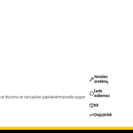
Yeniden
üretilmiş
İade
edilemez
evcut durumu ve varsayılan yapılandırmasında uygun
Kit
Değiştirildi