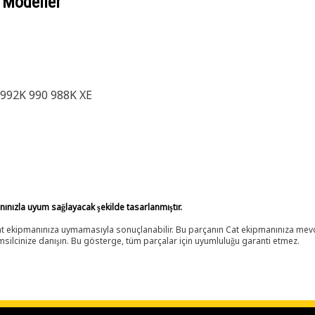
 Modeller
 992K 990 988K XE
anınızla uyum sağlayacak şekilde tasarlanmıştır.
 Cat ekipmanınıza uymamasıyla sonuçlanabilir. Bu parçanın Cat ekipmanınıza m
ilcinize danışın. Bu gösterge, tüm parçalar için uyumluluğu garanti etmez.