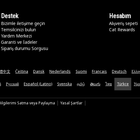
Destek
Hesabım
Bizimle iletişime geçin
Alışveriş sepeti
Temsilcinizi bulun
Cat Rewards
Yardım Merkezi
Garanti ve İadeler
Sipariş durumu Sorgusu
體中文
Čeština
Dansk
Nederlands
Suomi
Français
Deutsch
Ελλη
ă
Русский
Español (Latino)
Svenska
தமிழ்
తెలుగు
ไทย
Türkçe
Укр
 Bilgilerimi Satma veya Paylaşma
Yasal Şartlar