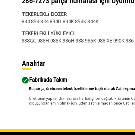
286-7273
parça numarası için Uyumlu
TEKERLEKLİ DOZER
844 854 834 834H 834K 854K 844K
TEKERLEKLİ YÜKLEYİCİ
988GC 988H 988K 986H 988 986K 988 XE 990K 986
Anahtar
Fabrikada Takım
Bu parça, üreticinin teknik özelliklerine bağlı olarak Cat ekipm
Üreticinin yapılandırmasında herhangi bir değişiklik, ürünün
olduğundan emin olmak için lütfen satın almadan önce Cat Tems