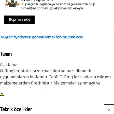
Bu parçanın uygun veya onarım seçeneklerinin olup
olmadığını görmek için ekipmanınızı ekleyin.
Ekipman ekle
Müşteri fiyatlarınızı görüntülemek için oturum açın
Tanım
Açıklama:
O-Ring'ler, statik sızdırmazlıkta ve bazı dinamik
uygulamalarda kullanılır. Cat® O-Ring'ler, sıvılarla eşleşen
malzemelerden üretilmiştir. Malzemeler aşınmaya ve
çıkıntıya karşı dirençli olmanın yanı sıra, keçe sıkıştırma
takımına karşı üstün direnç sağlar. Ayrıca, belirli Cat O-
Ring'ler, keçenin yerleştirilmesi sırasında keçe bükülmesini
ve kesilmesini en aza indirmek için PTFE ile kaplanmıştır.
Teknik özellikler
O-Ring'lerimizin boyutları, gerekli sızdırmazlık