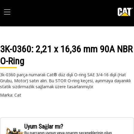
3K-0360
: 2,21 x 16,36 mm 90A NBR
O-Ring
3k-0360 parça numaralı Cat® düz dişli O-ring SAE 3/4-16 dişli (Hat
Grubu, Motor) satın alın. Bu STOR O-ring keçesi, aşınmaya dayanıklı
statik sızdırmazlık sağlamak üzere tasarlanmıştır.
Marka: Cat
Uyum Sağlar mı?
Bu parçanın uygun veya onarım seçeneklerinin olup