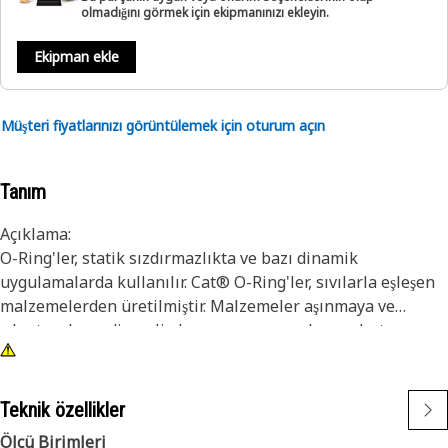
olmadığını görmek için ekipmanınızı ekleyin.
Ekipman ekle
Müşteri fiyatlarınızı görüntülemek için oturum açın
Tanım
Açıklama:
O-Ring'ler, statik sızdırmazlıkta ve bazı dinamik
uygulamalarda kullanılır. Cat® O-Ring'ler, sıvılarla eşleşen
malzemelerden üretilmiştir. Malzemeler aşınmaya ve
çıkıntıya karşı dirençli olmanın yanı sıra, keçe sıkıştırma
takımına karşı üstün direnç sağlar. Ayrıca, belirli Cat O-
Ring'ler, keçenin yerleştirilmesi sırasında keçe bükülmesini
ve kesilmesini en aza indirmek için PTFE ile kaplanmıştır.
Teknik özellikler
O-Ring'lerimizin boyutları, gerekli sızdırmazlık
Ölçü Birimleri