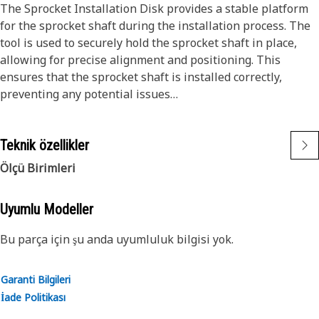
The Sprocket Installation Disk provides a stable platform
for the sprocket shaft during the installation process. The
tool is used to securely hold the sprocket shaft in place,
allowing for precise alignment and positioning. This
ensures that the sprocket shaft is installed correctly,
preventing any potential issues
Attributes:
Teknik özellikler
• Offers long-lasting durability, reducing the frequency of
replacements and maintenance
Ölçü Birimleri
• Load distribution properties, minimize wear and tear on
the equipment
Uyumlu Modeller
Applications:
Bu parça için şu anda uyumluluk bilgisi yok.
The Sprocket Installation Disk helps to prevent any
misalignment or damage to the sprocket shaft. By
Garanti Bilgileri
providing a stable platform for the sprocket shaft, the tool
İade Politikası
helps to ensure that the shaft is properly aligned and
positioned.