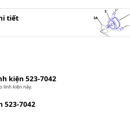
i tiết
inh kiện
523-7042
 linh kiện này.
ện
523-7042