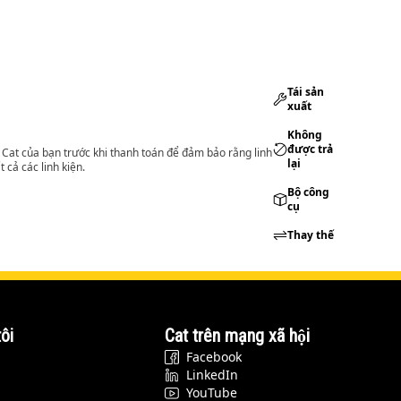
Tái sản
xuất
Không
được trả
lý Cat của bạn trước khi thanh toán để đảm bảo rằng linh
lại
 cả các linh kiện.
Bộ công
cụ
Thay thế
ôi
Cat trên mạng xã hội
Facebook
LinkedIn
YouTube