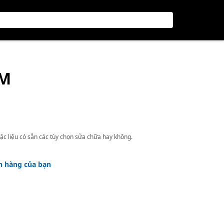
ỤM
ặc liệu có sẵn các tùy chọn sửa chữa hay không.
h hàng của bạn