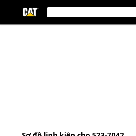
Sơ đồ linh kiện cho
523-7042