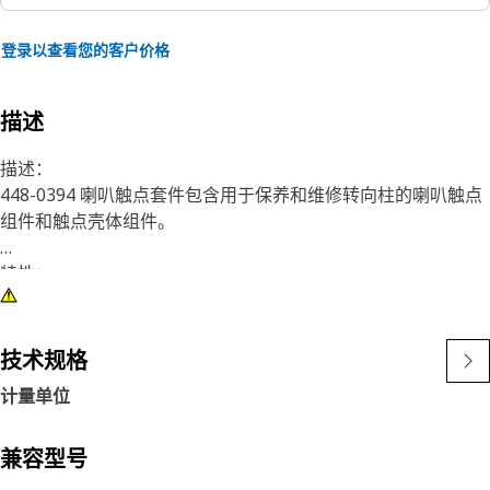
登录以查看您的客户价格
描述
描述：
448-0394 喇叭触点套件包含用于保养和维修转向柱的喇叭触点
组件和触点壳体组件。
特性：
我们的套件在设计时力求方便：进行预包装、通过一个零件号订
购并使用一个包装盒发货，从而节省您的时间和金钱。
技术规格
计量单位
兼容型号