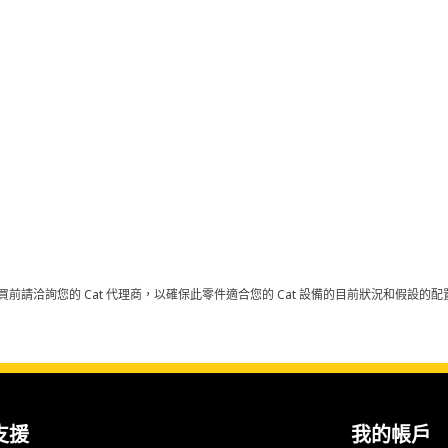
買前請洽詢您的 Cat 代理商，以確保此零件適合您的 Cat 設備的目前狀況和假設
支援
我的帳戶