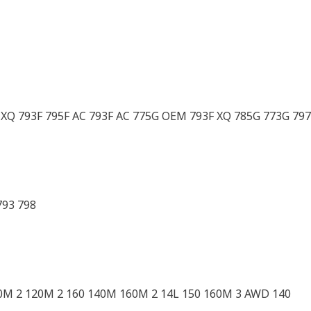
XQ 793F 795F AC 793F AC 775G OEM 793F XQ 785G 773G 79
793 798
M 2 120M 2 160 140M 160M 2 14L 150 160M 3 AWD 140