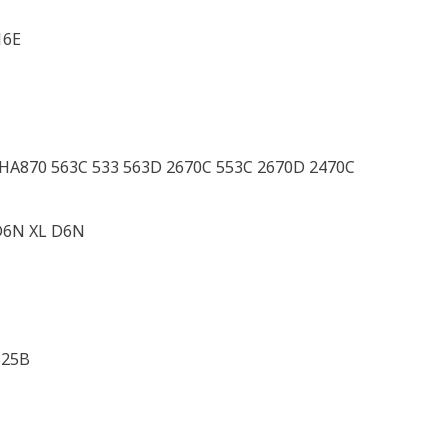
16E
HA870 563C 533 563D 2670C 553C 2670D 2470C
D6N XL D6N
525B