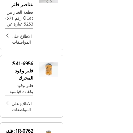
عناصر فلتر
ناقل الحركة
قطعة الغيار من
Cat® رقم 571-
5253 عبارة عن
فلتر ناقل حركة
يوفر الحماية
الاطلاع على
والمتانة لماكينات
المواصفات
Caterpillar
لديك.
541-6956:
فلتر وقود
المحرك
فلتر وقود
بكفاءة قياسية
الاطلاع على
المواصفات
1R-0762:
فلتر