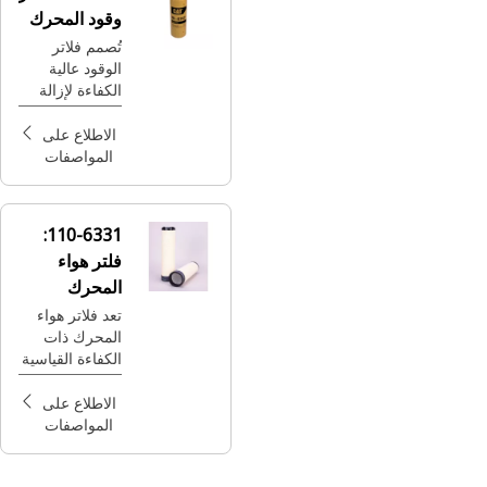
وقود المحرك
تُصمم فلاتر
الوقود عالية
الكفاءة لإزالة
الملوثات
الصغيرة وحماية
الاطلاع على
حواقن الوقود
المواصفات
الحساسة وتوفير
وقتك وأموالك
من التلف
110-6331:
والإصلاح المبكر.
فلتر هواء
المحرك
الثانوي ذو
تعد فلاتر هواء
المحرك ذات
الكفاءة
الكفاءة القياسية
القياسية
أفضل قيمة
لديك للتطبيقات
الاطلاع على
ذات الخدمة
المواصفات
العادية وذلك
لضمان توفير