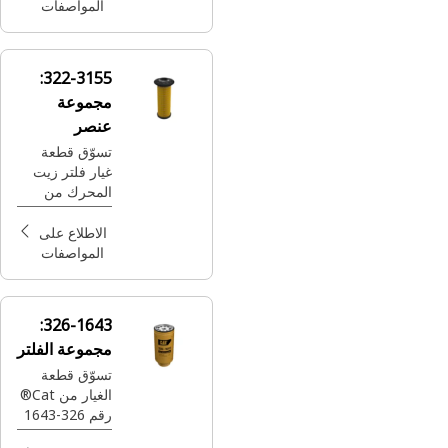
لحماية محرك
المواصفات
ماكينتك والحفاظ
على التشغيل
بسلاسة.
322-3155:
مجموعة
عنصر
تسوّق قطعة
غيار فلتر زيت
المحرك من
Cat® رقم 322-
3155 التي توفر
الاطلاع على
كفاءة قياسية
المواصفات
لحماية محرك
ماكينتك والحفاظ
على التشغيل
326-1643:
بسلاسة.
مجموعة الفلتر
تسوّق قطعة
الغيار من Cat®
رقم 326-1643
لفاصل الوقود