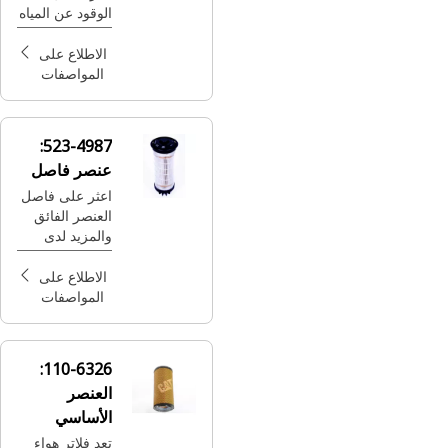
الوقود عن المياه
بكفاءة متقدمة
من Cat® رقم
الاطلاع على
326-1644
المواصفات
المصمم لإطالة
عمر ماكينة
Cat® لديك.
523-4987:
عنصر فاصل
اعثر على فاصل
العنصر الفائق
والمزيد لدى
Cat. استكشف
مكونات الخدمة
الاطلاع على
الشاقة الموثوقة
المواصفات
مثل مولدات
التيار المتردد
والبطاريات التي
110-6326:
تناسب
العنصر
احتياجاتك.
الأساسي
لمنظف الهواء
تعد فلاتر هواء