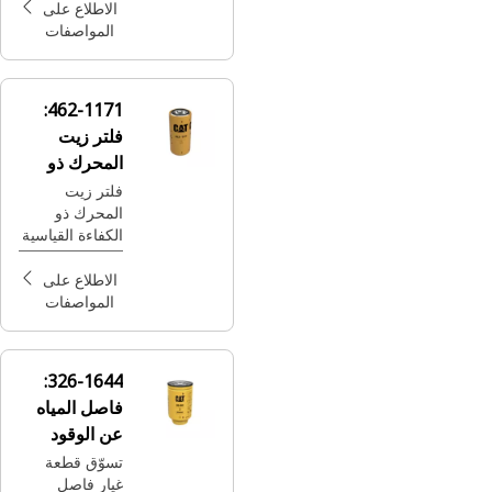
عن المياه بكفاءة
الاطلاع على
متقدمة المصمم
المواصفات
لإزالة المياه
الحرة بنسبة
100% والمياه
462-1171:
المستحلبة بنسبة
فلتر زيت
90% إلى جانب
المحرك ذو
الملوثات الأصغر
حجمًا، في أثناء
الكفاءة
فلتر زيت
المساعدة على
المحرك ذو
القياسية
إطالة العمر
الكفاءة القياسية
الافتراضي
للفلتر الثانوي
الاطلاع على
والحواقن.
المواصفات
326-1644:
فاصل المياه
عن الوقود
تسوّق قطعة
غيار فاصل