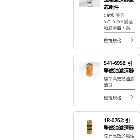
芯組件
Cat® 零件
571-5253 變速
箱濾清器，為
Caterpillar 機器
提供保護與耐用
檢視規格
性。
541-6956:
引
擎燃油濾清器
標準高效燃油濾
清器
檢視規格
1R-0762:
引
擎燃油濾清器
先進高效的燃油