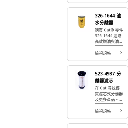
326-1644:
油
水分離器
購買 Cat® 零件
326-1644 進階
高效燃油與油水
分離器，可延長
Cat® 機具使用
檢視規格
壽命。
523-4987:
分
離器濾芯
在 Cat 尋找優
質濾芯式分離器
及更多產品。探
索可靠的重載型
組件，如交流發
檢視規格
電機與蓄電池，
以滿足您的需
求。