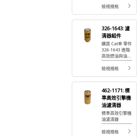
保護機具引擎並
檢視規格
維持順暢運作。
326-1643:
濾
清器組件
購買 Cat® 零件
326-1643 進階
高效燃油與油水
分離器，可去除
100% 游離水與
檢視規格
90% 乳化水及
較小的污染物，
同時延長次級濾
462-1171:
標
清器與噴油器壽
準高效引擎機
命。
油濾清器
標準高效引擎機
油濾清器
檢視規格