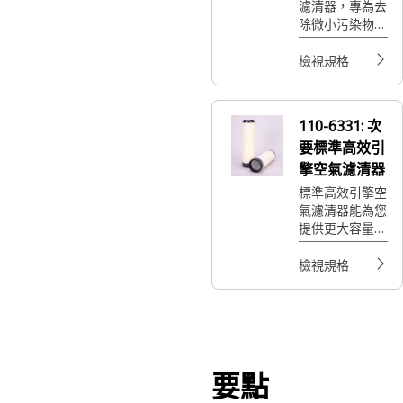
濾清器，專為去
除微小污染物而
設計；保護靈敏
的噴油器，避免
檢視規格
過早損壞及維
修，從而節省寶
貴的時間和金
110-6331:
次
錢。
要標準高效引
擎空氣濾清器
標準高效引擎空
氣濾清器能為您
提供更大容量和
快速維修，實現
一般負載任務應
檢視規格
用的最佳價值。
要點