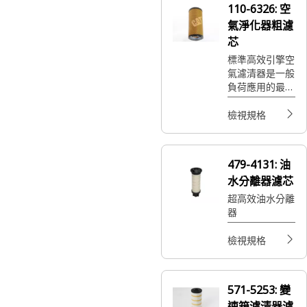
110-6326:
空
氣淨化器粗濾
芯
標準高效引擎空
氣濾清器是一般
負荷應用的最佳
選擇，可提供更
大的容量和快速
檢視規格
維修。
479-4131:
油
水分離器濾芯
超高效油水分離
器
檢視規格
571-5253:
變
速箱濾清器濾