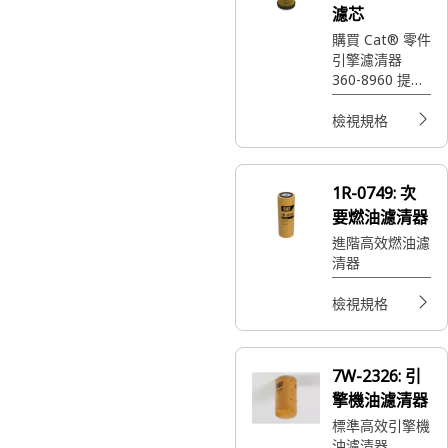
濾芯
購買 Cat® 零件
引擎濾清器
360-8960 提供
超高效，可保護
機具並維持順暢
檢視規格
運作。
1R-0749:
次
要燃油濾清器
進階高效燃油濾
清器
檢視規格
7W-2326:
引
擎機油濾清器
標準高效引擎機
油濾清器