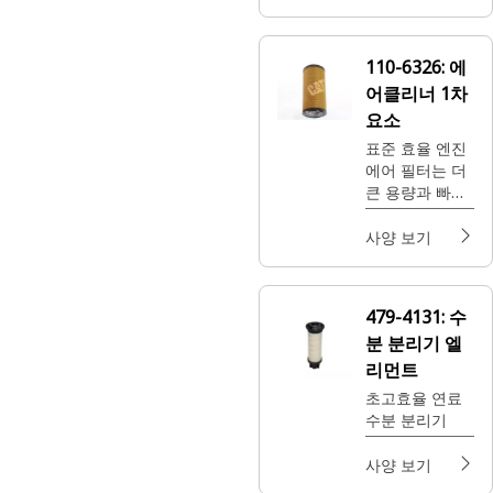
는 교류 발전기
및 배터리와 같
은 신뢰할 수 있
110-6326:
에
는 중부하 작업
어클리너 1차
용 구성품을 살
펴보세요.
요소
표준 효율 엔진
에어 필터는 더
큰 용량과 빠른
서비스를 제공
하는 일반 부하
사양 보기
작업에 가장 적
합합니다.
479-4131:
수
분 분리기 엘
리먼트
초고효율 연료
수분 분리기
사양 보기