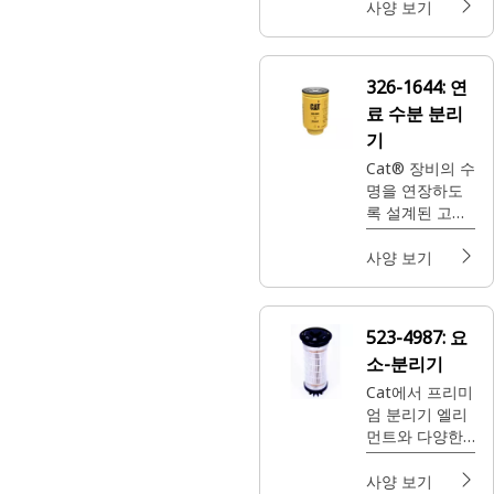
사양 보기
326-1644:
연
료 수분 분리
기
Cat® 장비의 수
명을 연장하도
록 설계된 고급
효율 연료 수분
분리기인 Cat®
사양 보기
부품 326-1644
를 구매해 보세
요.
523-4987:
요
소-분리기
Cat에서 프리미
엄 분리기 엘리
먼트와 다양한
제품을 찾아보
세요. 필요에 맞
사양 보기