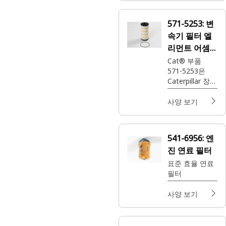
571-5253:
변
속기 필터 엘
리먼트 어셈
블리
Cat® 부품
571-5253은
Caterpillar 장비
를 보호하고 내
구성 있는 성능
사양 보기
을 제공하는 변
속기 필터입니
다.
541-6956:
엔
진 연료 필터
표준 효율 연료
필터
사양 보기