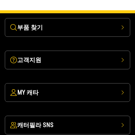
부품 찾기
고객지원
MY 캐타
캐터필라 SNS