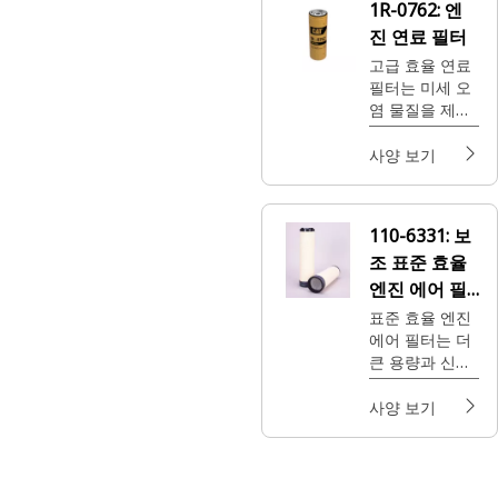
1R-0762:
엔
진 연료 필터
고급 효율 연료
필터는 미세 오
염 물질을 제거
하도록 설계되
어 민감한 연료
사양 보기
인젝터를 보호
하고 조기 손상
및 수리로 인한
110-6331:
보
시간과 비용을
조 표준 효율
절약할 수 있도
록 돕습니다.
엔진 에어 필
터
표준 효율 엔진
에어 필터는 더
큰 용량과 신속
한 정비를 제공
하여 일반 작업
사양 보기
환경에서 뛰어
난 가치를 제공
합니다.