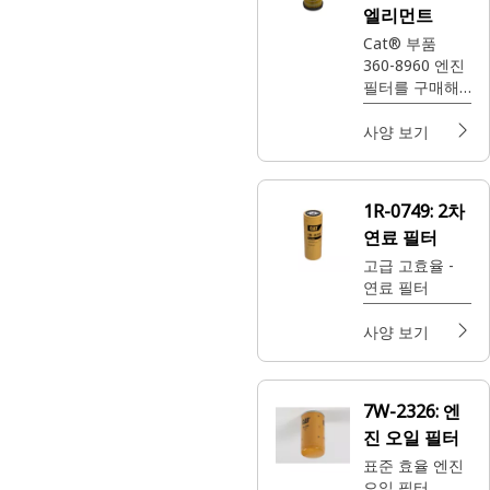
엘리먼트
Cat® 부품
360-8960 엔진
필터를 구매해
보세요. 이 필터
는 초고효율 성
사양 보기
능을 제공하여
장비를 보호하
고 원활한 작동
1R-0749:
2차
을 유지하도록
연료 필터
돕습니다.
고급 고효율 -
연료 필터
사양 보기
7W-2326:
엔
진 오일 필터
표준 효율 엔진
오일 필터