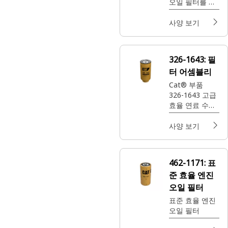
오일 필터를 구
매해 보세요. 이
필터는 표준 효
사양 보기
율의 여과 성능
을 제공하여 장
비의 엔진을 보
326-1643:
필
호하고 원활한
터 어셈블리
작동을 유지하
도록 돕습니다.
Cat® 부품
326-1643 고급
효율 연료 수분
분리기를 구매
해 보세요. 이 제
사양 보기
품은 100%의
유리수와 90%
의 유화수는 물
462-1171:
표
론 미세 오염 물
준 효율 엔진
질까지 제거하
여 2차 필터와
오일 필터
인젝터의 수명
표준 효율 엔진
연장에 도움을
오일 필터
주도록 설계되
었습니다.