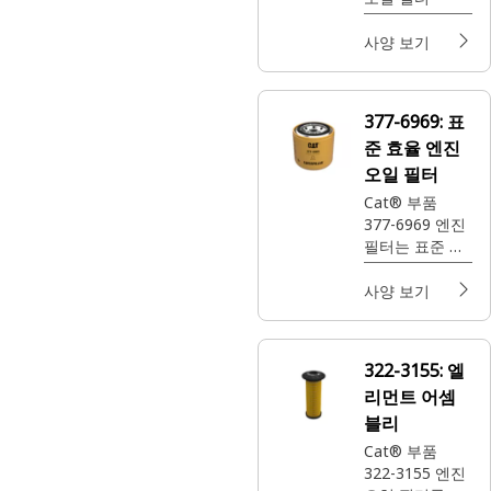
사양 보기
377-6969:
표
준 효율 엔진
오일 필터
Cat® 부품
377-6969 엔진
필터는 표준 효
율의 여과 성능
을 제공하여 장
사양 보기
비의 엔진을 보
호하고 원활한
작동을 유지하
322-3155:
엘
도록 돕습니다.
리먼트 어셈
블리
Cat® 부품
322-3155 엔진