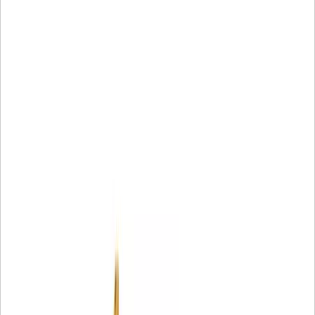
Caterpil
• تؤدي فلاتر Cat بشكل أفضل من شركات قطع الغيار غير الأصلية -
طلع على نتائج الاختبار