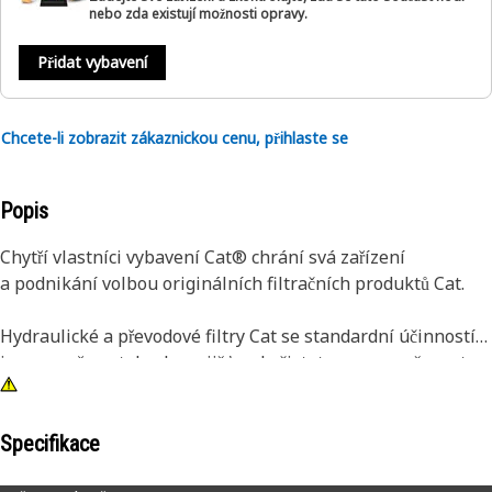
nebo zda existují možnosti opravy.
Přidat vybavení
Chcete-li zobrazit zákaznickou cenu, přihlaste se
Popis
Chytří vlastníci vybavení Cat® chrání svá zařízení
a podnikání volbou originálních filtračních produktů Cat.
Hydraulické a převodové filtry Cat se standardní účinností
jsou navrženy tak, aby zajišťovaly čistotu a neporušenost
systémů ve většině běžných a méně náročných podmínkách.
Filtry Cat jsou vaší první obranou proti opotřebení součástí
z důvodu kontaminace olejem a zajišťují kvalitu, konzistenci
Specifikace
a výkon při použití ve stroji s výslednou vynikající filtrací.