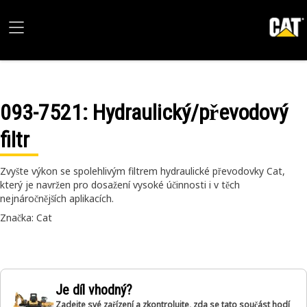
093-7521
: Hydraulický/převodový
filtr
Zvyšte výkon se spolehlivým filtrem hydraulické převodovky Cat,
který je navržen pro dosažení vysoké účinnosti i v těch
nejnáročnějších aplikacích.
Značka: Cat
Je díl vhodný?
Zadejte své zařízení a zkontrolujte, zda se tato součást hodí