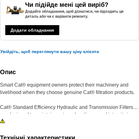
Чи підійде мені цей виріб?
Додайте обладнання, щоб дізнатися, чи підходить ця
деталь або чи є варіанти ремонту.
Додати обладнання
Увійдіть, щоб переглянути вашу ціну клієнта
Опис
Smart Cat® equipment owners protect their machinery and
livelihood when they choose genuine Cat® filtration products.
Cat® Standard Efficiency Hydraulic and Transmission Filters
are designed to maintain system cleanliness and integrity in
most normal and light duty applications. Your first defense
against component wear due to oil contamination, Cat® Filters
deliver quality, consistency and on-machine performance,
Технічні характеристики