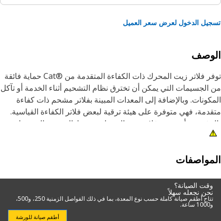
يل الدخول لعرض سعر العميل
لوصف
توفر فلاتر زيت المحرك ذات الكفاءة المتقدمة من Cat®‎ حماية فائقة
الجسيمات التي يمكن أن تخترق نظام التشحيم أثناء الخدمة أو تآكل
كونات. وبالإضافة إلى المعدات المبينة بفلاتر مشحم ذات كفاءة
دمة، فهي متوفرة على هيئة ترقية لبعض فلاتر الكفاءة القياسية.
رغم من أن جميع فلاتر زيت المحرك تقوم بإزالة بعض الجسيمات
كاشطة، فإن العديد من العناصر التنافسية غير فعالة في التقاط
سيمات والاحتفاظ بها، تلك الجسيمات التي تكون أكثر ضررًا على
نات نظام التشحيم.
مواصفات
وحيث إنه تم تصنيع فلاتر زيت المحرك من Cat في منشآتنا باستخدام
وقت الصيانة؟
نحن نجعله سهلاً
يم صفيحة قوية أحادية القطعة وأنبوب مركزي غير معدني، فإنها
تتاح أطقم صيانة كاملة حسب نوع المعدة، بما في ذلك الفواصل الزمنية 250، و500،
و1000 ساعة.
ق أقصى قدر من النظافة وأقل قدر من التسربات المحتملة.تقوم
صر الفلاتر الخاصة بنا ليس فقط بتحسين الأداء، بل بحماية المكونات
أطقم صيانة للورشة