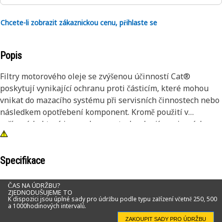
Chcete-li zobrazit zákaznickou cenu, přihlaste se
Popis
Filtry motorového oleje se zvýšenou účinností Cat®
poskytují vynikající ochranu proti částicím, které mohou
vnikat do mazacího systému při servisních činnostech nebo
následkem opotřebení komponent. Kromě použití v
zařízeních, která jsou vybavena technologií mazivových
filtrů se zvýšenou účinností, jsou tyto filtry dostupné také
jako modernizovaná náhrada za některé filtry se standardní
účinností. Třebaže jsou všechny filtry motorového oleje
Specifikace
schopny odstraňovat některé abrazivní částice, existuje
mnoho filtrů jiných výrobců, které nejsou účinné při
ČAS NA ÚDRŽBU?
ZJEDNODUŠUJEME TO
zachycování a zadržování právě těch částic, které nejvíce
K dispozici jsou úplné sady pro údržbu podle typu zařízení včetně 250, 500
a 1000hodinových intervalů.
poškozují citlivé komponenty palivové soustavy.
ZAKOUPIT SADY PRO ÚDRŽBU