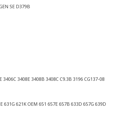
 GEN SE D379B
6E 3406C 3408E 3408B 3408C C9.3B 3196 CG137-08
31E 631G 621K OEM 651 657E 657B 633D 657G 639D