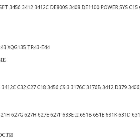
SET 3456 3412 3412C DE800S 3408 DE1100 POWER SYS C15
43 XQG135 TR43-E44
ИЕ
E 3412C C32 C27 C18 3456 C9.3 3176C 3176B 3412 D379 340
621H 627G 627H 627E 627F 633E II 651B 651E 631K 631D 6
ОСТИ