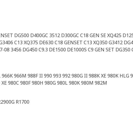
ENSET DG500 D400GC 3512 D300GC C18 GEN SE XQ425 D12
G3406 C13 XQ375 DE630 C18 GENSET C13 XQ350 G3412 DG4
7-08 3456 DG450 C9.3 DE1500 DE1000S C9 GEN SET DG350 
966K 966M 988F II 990 993 992 980G II 988K XE 980K HLG 
6M XE 980C 980F 980H 980G 980L 980K 980M 982M
R2900G R1700