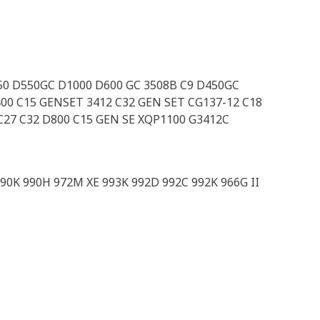
50 D550GC D1000 D600 GC 3508B C9 D450GC
00 C15 GENSET 3412 C32 GEN SET CG137-12 C18
C27 C32 D800 C15 GEN SE XQP1100 G3412C
990K 990H 972M XE 993K 992D 992C 992K 966G II