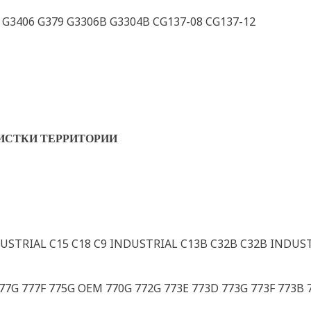
 G3406 G379 G3306B G3304B CG137-08 CG137-12
ИСТКИ ТЕРРИТОРИИ
USTRIAL C15 C18 C9 INDUSTRIAL C13B C32B C32B INDUST
777G 777F 775G OEM 770G 772G 773E 773D 773G 773F 773B