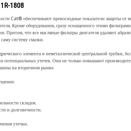
у
1R-1808
сти Cat® обеспечивают превосходные показатели защиты от ме
ателя. Кроме оборудования, сразу оснащенного этими фильтрами
ии. Притом, что все масляные фильтры двигателя удаляют абра
саму систему смазки.
рического элемента и неметаллической центральной трубки, бол
и потенциальных утечек. Они не только повышают производите
шины на вторичном рынке.
ешение.
ильности складок.
ти и долговечности.
чения утечки.