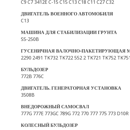
C9 C7 3412E C-15 C15 C13 C18 C11 C27 C32
ДВИГАТЕЛЬ ВОЕННОГО АВТОМОБИЛЯ
C13
МАШИНА ДЛЯ СТАБИЛИЗАЦИИ ГРУНТА
SS-250B
ГУСЕНИЧНАЯ ВАЛОЧНО-ПАКЕТИРУЮЩАЯ 
2290 2491 TK732 TK722 552 2 TK721 TK752 TK751
БУЛЬДОЗЕР
772B 776C
ДВИГАТЕЛЬ. ГЕНЕРАТОРНАЯ УСТАНОВКА
3508B
ВНЕДОРОЖНЫЙ САМОСВАЛ
777G 777E 773GC 789G 772 770 777 775 773 D10R
КОЛЕСНЫЙ БУЛЬДОЗЕР