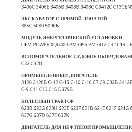
3406C 3406E 3406B 3408B 3408C G3412C C13GEN
ЭКСКАВАТОР С ПРЯМОЙ ЛОПАТОЙ
385C 5080 5090B
МОДУЛЬ ЭНЕРГЕТИЧЕСКОЙ УСТАНОВКИ
OEM POWER XQG400 PM3456 PM3412 C32 C18 TR
ВСПОМОГАТЕЛЬНОЕ СУДОВОЕ ОБОРУДОВАН
C32 C32B
ПРОМЫШЛЕННЫЙ ДВИГАТЕЛЬ
3126 3126B C-12 C-15 C-10 C-16 C7 C9 C32B 3412
C-9 C11 C13 C15 D379B
КОЛЕСНЫЙ ТРАКТОР
623B 623G 623H 623E 623F 621B 621E 621F 621G 
637G 637D 637E 637K
ДВИГАТЕЛЬ ДЛЯ НЕФТЯНОЙ ПРОМЫШЛЕНН