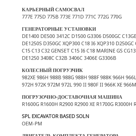
КАРЬЕРНЫЙ САМОСВАЛ
777E 775D 775B 773E 771D 771C 772G 770G
ГЕНЕРАТОРНЫЕ УСТАНОВКИ
DE1400 DE500 3412C D1500 G3306 D500GC C13G
DE1250S D350GC XQP300 C18 I6 XQP310 D250GC 
C15 C13 C32 GENSET C15 I6 C18 MARINE GS CG13
DE1250 3408C C32B 3406C 3406E G3306B
КОЛЕСНЫЙ ПОГРУЗЧИК
982XE 986H 988B 988G 988H 988F 988K 966H 966L 
972H 972K 972M 972L 990 II 980F II 966K XE 96
ПОГРУЗОЧНО-ДОСТАВОЧНАЯ МАШИНА
R1600G R1600H R2900 R2900 XE R1700G R3000H 
SPL EXCAVATOR BASED SOLN
OEM-PM
ДВИГАТЕЛЬ КОМПЛЕКТА ГЕНЕРАТОРА