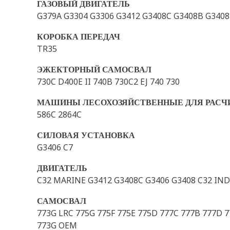
ГАЗОВЫЙ ДВИГАТЕЛЬ
G379A G3304 G3306 G3412 G3408C G3408B G3408
КОРОБКА ПЕРЕДАЧ
TR35
ЭЖЕКТОРНЫЙ САМОСВАЛ
730C D400E II 740B 730C2 EJ 740 730
МАШИНЫ ЛЕСОХОЗЯЙСТВЕННЫЕ ДЛЯ РАСЧ
586C 2864C
СИЛОВАЯ УСТАНОВКА
G3406 C7
ДВИГАТЕЛЬ
C32 MARINE G3412 G3408C G3406 G3408 C32 IND
САМОСВАЛ
773G LRC 775G 775F 775E 775D 777C 777B 777D 
773G OEM