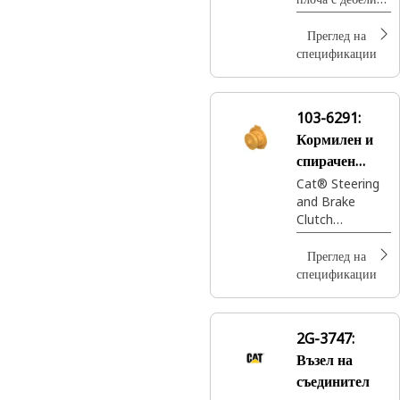
6,35 мм
дебелина за
Преглед на
фрикционния
спецификации
диск в ръчната
спирачка
103-6291:
Кормилен и
спирачен
съединител
Cat® Steering
and Brake
Clutch
optimizes
power
Преглед на
distribution for
спецификации
effective
steering and
braking,
2G-3747:
enhancing
Възел на
control and
stability
съединител