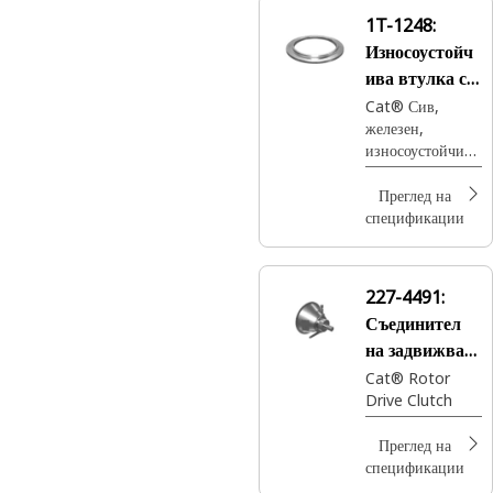
което увеличава
1T-1248:
неговата
Износоустойч
ефективност и
издръжливост
ива втулка с
вътрешен
Cat® Сив,
железен,
диаметър
износоустойчив
5,751
ръкав, използван
в конвертора на
Преглед на
въртящ момент с
спецификации
вътрешен
диаметър 5,751
227-4491:
Съединител
на задвижване
на ротора
Cat® Rotor
Drive Clutch
Преглед на
спецификации