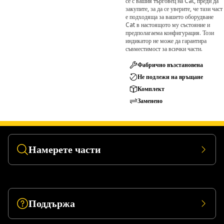
се с вашия търговец на Cat, преди да
закупите, за да се уверите, че тази част
е подходяща за вашето оборудване
Cat в настоящото му състояние и
предполагаема конфигурация. Този
индикатор не може да гарантира
съвместимост за всички части.
Фабрично възстановена
Не подлежи на връщане
Комплект
Заменено
Намерете части
Поддържа