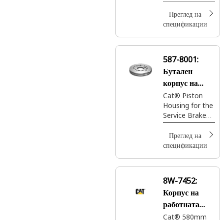
Cat® с диаметър
203 мм
Преглед на
спецификации
587-8001:
Бутален
корпус на
спирачка
Cat® Piston
Housing for the
Service Brake
on certain
Landfill
Преглед на
Compactor and
спецификации
Wheel Loader
models.
8W-7452:
Корпус на
работната
спирачка
Cat® 580mm