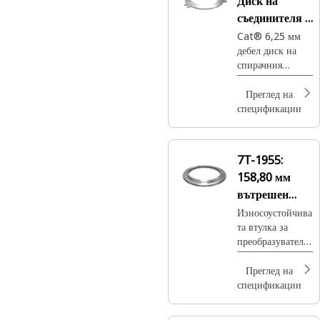
Диск на
съединителя с
диаметър
Cat® 6,25 мм
дебел диск на
327,5 мм
спирачния
съединител на
трансмисията в
Преглед на
спирачната
спецификации
система
7T-1955:
158,80 мм
вътрешен
диаметър
Износоустойчива
та втулка за
износване
преобразувател
ръкав
на въртящ
момент Cat®
Преглед на
намалява
спецификации
триенето и
износването,