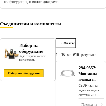
конфигурация, и вижте диаграми.
Съединители и компоненти
Филтър
Избор на
оборудване
1
-
16
от
918
резултати
За да откриете частите,
които пасват.
284-9557:
Избор на оборудване
Монтажна
планка с
дебелина 1,91
Cat® част за
задвижващата
мм с четири
система 284-
болта
9557 е монтажна
плоча с дебелина
Преглед на