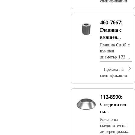
спецификации
460-7667:
Главина с
външен
диаметър
Главина Cat® с
външен
173,82 мм
диаметър 173,82
мм, използвана в
електромотор
Преглед на
спецификации
112-8990:
Съединител
на
диференциала
Колело на
съединител на
диференциала