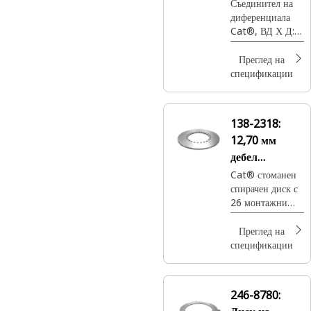
Съединител на
диференциала
Cat®, ВД Х Д:
244 X 67 мм
Преглед на
спецификации
138-2318:
12,70 мм
дебел
спирачен диск
Cat® стоманен
спирачен диск с
26 монтажни
отвора за крайно
задвижващо
Преглед на
колело
спецификации
246-8780: