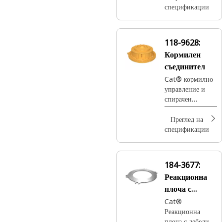
1,91 мм и
спецификации
четири болта за
сервизна и
паркинг
118-9628:
спирачка.
Кормилен
съединител
Cat® кормилно
управление и
спирачен
съединител
Преглед на
спецификации
184-3677:
Реакционна
плоча с
дебелина 6,35
Cat®
Реакционна
мм
плоча с дебелина