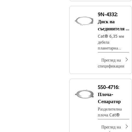
9N-4332:
Диск на
съединителя с
диаметър 534
Cat® 6,35 мм
дебела
мм
планетарна
плоча на
съединител на
Преглед на
трансмисията,
спецификации
която позволява
плавно
превключване
550-4716:
между зъбните
Плоча-
колела чрез
завладяващи
Сепаратор
планетарни
Разделителна
комплекти зъбни
плоча Cat®
колела
Преглед на