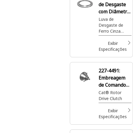
de Desgaste
com Diâmetro
Interno de
Luva de
Desgaste de
5,751 pol
Ferro Cinza
Cat® com
Diâmetro
Exibir
Interno de 5,751
Especificações
pol usada no
Conversor de
Torque
227-4491:
Embreagem
de Comando
do Rotor
Cat® Rotor
Drive Clutch
Exibir
Especificações