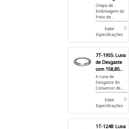
com 327,5 mm
Chapa de
Embreagem do
de Diâmetro
Freio de
Transmissão
Cat® com 6,25
Exibir
mm de
Especificações
Espessura para
Sistema de
Frenagem
7T-1955:
Luva
de Desgaste
com 158,80
mm de
A Luva de
Desgaste do
Diâmetro
Conversor de
Interno
Torque Cat®
reduz fricção e
Exibir
desgaste,
Especificações
aumentando a
eficiência e a
longevidade
1T-1248:
Luva