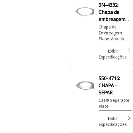
9N-4332:
Chapa de
embreagem
com 534 mm
Chapa de
Embreagem
de diâmetro
Planetária da
Transmissão
Cat® com 6.35
Exibir
mm de
Especificações
Espessura que
permite uma
mudança suave
550-4716:
entre as
CHAPA -
velocidades
engatando
SEPAR
conjuntos de
Cat® Separator
engrenagens
Plate
planetárias
Exibir
Especificações