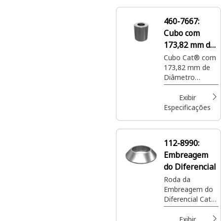
460-7667:
Cubo com
173,82 mm de
Diâmetro
Cubo Cat® com
173,82 mm de
Externo
Diâmetro
Externo usado
em Motor
Exibir
Elétrico
Especificações
112-8990:
Embreagem
do Diferencial
Roda da
Embreagem do
Diferencial Cat®
com 203 mm de
Diâmetro
Exibir