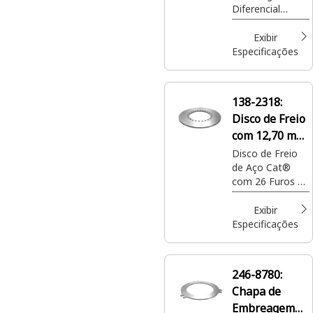
Diferencial
Cat®, DE x C:
244 X 67 mm
Exibir
Especificações
138-2318:
Disco de Freio
com 12,70 mm
de Espessura
Disco de Freio
de Aço Cat®
com 26 Furos de
Montagem para
Roda de
Exibir
Comando Final
Especificações
246-8780:
Chapa de
Embreagem