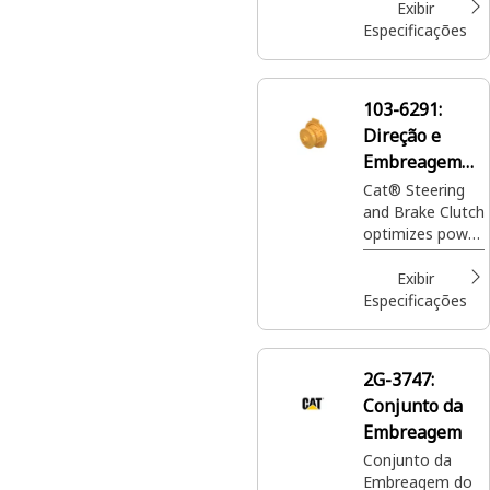
disco de fricção
Exibir
em freio de
Especificações
estacionamento
103-6291:
Direção e
Embreagem
de Freio
Cat® Steering
and Brake Clutch
optimizes power
distribution for
effective
Exibir
steering and
Especificações
braking,
enhancing
control and
2G-3747:
stability
Conjunto da
Embreagem
Conjunto da
Embreagem do