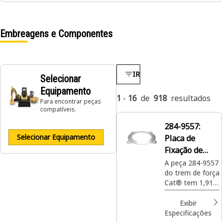
Embreagens e Componentes
IR
Selecionar
Equipamento
1
-
16
de
918
resultados
Para encontrar peças
compatíveis.
284-9557:
Selecionar Equipamento
Placa de
Fixação de
Quatro
A peça 284-9557
do trem de força
Parafusos com
Cat® tem 1,91
Espessura de
mm de
1,91 mm
espessura e uma
Exibir
placa de fixação
Especificações