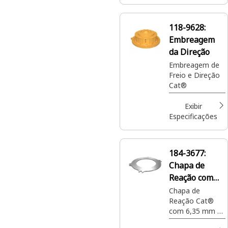
com quatro
parafusos para
freio de serviço
118-9628:
e de
Embreagem
estacionamento.
da Direção
Embreagem de
Freio e Direção
Cat®
Exibir
Especificações
184-3677:
Chapa de
Reação com
6,35 mm de
Chapa de
Reação Cat®
Espessura
com 6,35 mm de
Espessura para