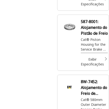
Especificações
587-8001:
Alojamento do
Pistão de Freio
Cat® Piston
Housing for the
Service Brake on
certain Landfill
Compactor and
Exibir
Wheel Loader
Especificações
models.
8W-7452:
Alojamento do
Freio de
Serviço
Cat® 580mm
Outer Diameter