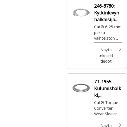
246-8780:
Kytkinlevyn
halkaisija
327,5 mm
Cat® 6,25 mm
paksu
vaihteiston
jarrukytkinlevy
jarrujärjestelm
Näytä
ässä
tekniset
tiedot
7T-1955:
Kulumisholk
ki,
sisähalkaisij
Cat® Torque
Converter
a 158,80 mm
Wear Sleeve
vähentää
kitkaa ja
Näytä