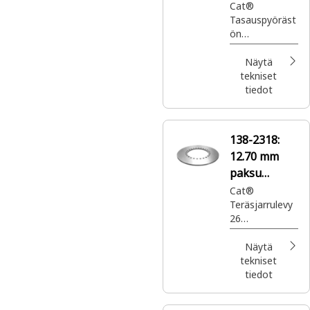
Cat®
Tasauspyöräst
ön
kytkinkokoonp
ano, OD X L:
Näytä
244 x 67 mm
tekniset
tiedot
138-2318:
12.70 mm
paksu
jarrulevy
Cat®
Teräsjarrulevy
26
kiinnitysreiällä
viimeiselle
Näytä
vetopyörälle
tekniset
tiedot