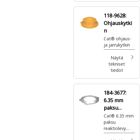
käyttö- ja
seisontajarrua
118-9628:
varten.
Ohjauskytki
n
Cat® ohjaus-
ja jarrukytkin
Näytä
tekniset
tiedot
184-3677:
6.35 mm
paksu
reaktiolevy
Cat® 6.35 mm
paksu
reaktiolevy
seisontajarrun