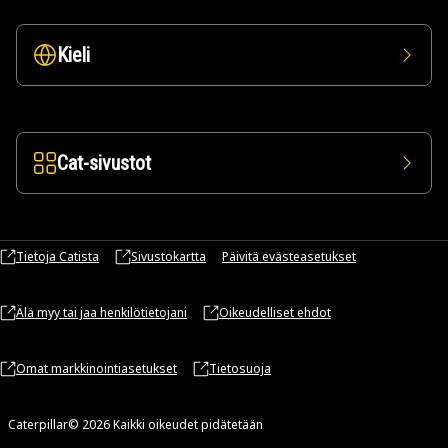
Kieli
Cat-sivustot
Tietoja Catista
Sivustokartta
Päivitä evästeasetukset
Älä myy tai jaa henkilötietojani
Oikeudelliset ehdot
Omat markkinointiasetukset
Tietosuoja
Caterpillar© 2026 Kaikki oikeudet pidätetään