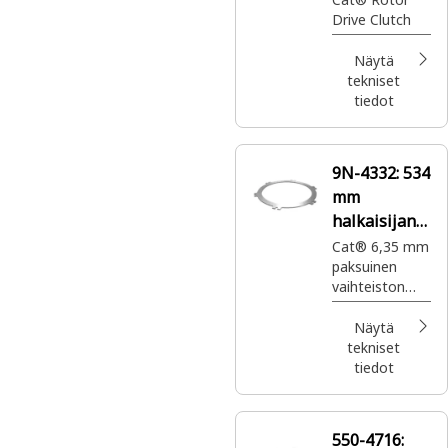
Drive Clutch
Näytä
tekniset
tiedot
9N-4332:
534
mm
halkaisijan
Kytkinlevy
Cat® 6,35 mm
paksuinen
vaihteiston
planeettakytki
nlevy, joka
Näytä
mahdollistaa
tekniset
tasaisen
tiedot
vaihtamisen
vaihteiden
välillä
550-4716:
kytkemällä