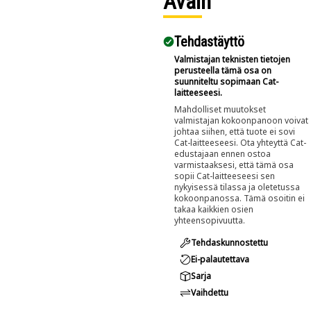
Avain
Tehdastäyttö
Valmistajan teknisten tietojen
perusteella tämä osa on
suunniteltu sopimaan Cat-
laitteeseesi.
Mahdolliset muutokset
valmistajan kokoonpanoon voivat
johtaa siihen, että tuote ei sovi
Cat-laitteeseesi. Ota yhteyttä Cat-
edustajaan ennen ostoa
varmistaaksesi, että tämä osa
sopii Cat-laitteeseesi sen
nykyisessä tilassa ja oletetussa
kokoonpanossa. Tämä osoitin ei
takaa kaikkien osien
yhteensopivuutta.
Tehdaskunnostettu
Ei-palautettava
Sarja
Vaihdettu