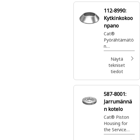
112-8990:
Kytkinkokoo
npano
Cat®
Pyörähtämätö
n
tasauspyöräst
ön
Näytä
kytkinkokoonp
tekniset
ano
tiedot
587-8001:
Jarrumännä
n kotelo
Cat® Piston
Housing for
the Service
Brake on