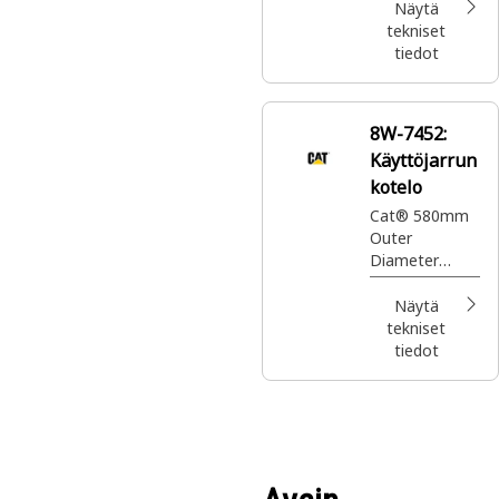
certain Landfill
Näytä
Compactor
tekniset
and Wheel
tiedot
Loader
models.
8W-7452:
Käyttöjarrun
kotelo
Cat® 580mm
Outer
Diameter
Service Brake
Housing
Näytä
tekniset
tiedot