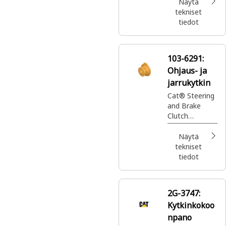
kitkalevylle
Näytä
tekniset
tiedot
103-6291:
Ohjaus- ja
jarrukytkin
Cat® Steering
and Brake
Clutch
optimizes
power
Näytä
distribution for
tekniset
effective
tiedot
steering and
braking,
enhancing
2G-3747:
control and
Kytkinkokoo
stability
npano