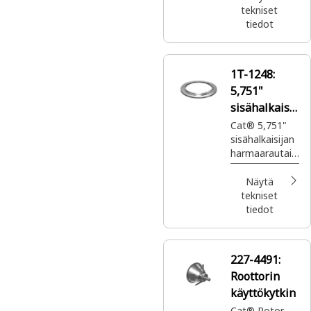
kulumista,
tekniset
mikä parantaa
tiedot
niiden
tehokkuutta ja
pitkäikäisyyttä
1T-1248:
5,751"
sisähalkaisij
an
Cat® 5,751"
sisähalkaisijan
kulutusholk
harmaarautain
ki
en
kulumisholkki,
Näytä
jota käytetään
tekniset
momentinmuu
tiedot
ntimessa
227-4491:
Roottorin
käyttökytkin
Cat® Rotor