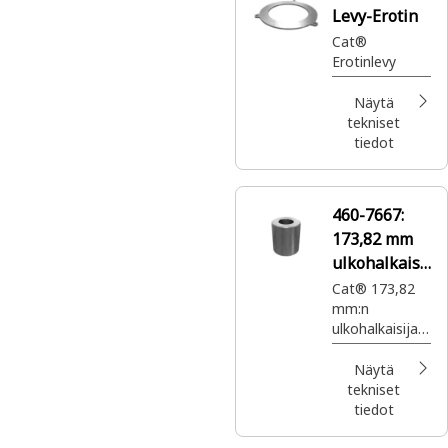
Levy-Erotin
planeettavaiht
eistot
Cat®
Erotinlevy
Näytä
tekniset
tiedot
460-7667:
173,82 mm
ulkohalkaisij
a napa
Cat® 173,82
mm:n
ulkohalkaisijan
apa, jota
käytetään
Näytä
sähkömoottori
tekniset
ssa
tiedot