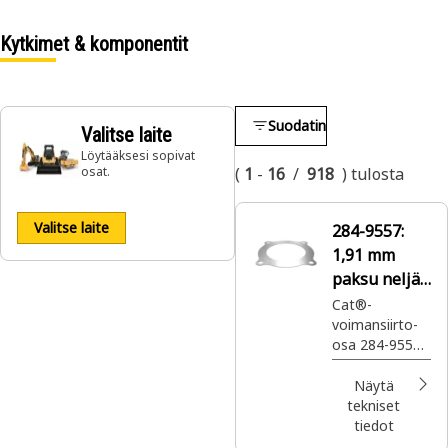
Kytkimet & komponentit
Suodatin
Valitse laite
Löytääksesi sopivat
osat.
(
1
-
16
/
918
)
tulosta
Valitse laite
284-9557:
1,91 mm
paksu neljän
pultin
Cat®-
voimansiirto-
asennuslevy
osa 284-9557
on 1,91 mm
paksu, ja siinä
Näytä
on
tekniset
nelipulttinen
tiedot
asennuslevy