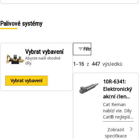
Palivové systémy
Filtr
Vybrat vybavení
Abyste našli vhodné
díly.
1
–
16
z
447
výsledků
Vybrat vybavení
10R-6341:
Elektronický
akční člen
Cat® Reman
Cat Reman
nabízí vše. Díly
Cat® nejlepší
kvality s plnou
zárukou,
Zobrazit
k dispozici vždy
specifikace