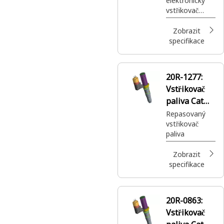
elektronický
vstřikovač
paliva Cat®
s povlakovaný
Zobrazit
m plunžrem
specifikace
v palivovém
potrubí
20R-1277:
Vstřikovač
paliva Cat®
Reman
Repasovaný
vstřikovač
paliva
Zobrazit
specifikace
20R-0863:
Vstřikovač