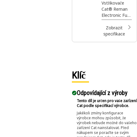
vstřikovač
Vstřikovače
Cat® Reman
paliva
Electronic Fuel
Injector s
potaženým
Zobrazit
pístem
specifikace
používané v
palivovém
potrubí
Klíč
Odpovídající z výroby
Tento díl je určen pro vaše zařízení
Cat podle specifikací výrobce.
Jakékoli změny konfigurace
výrobce mohou způsobit, že
výrobek nebude možné do vašeho
zařízení Cat nainstalovat. Před
nákupem se poraďte se svým