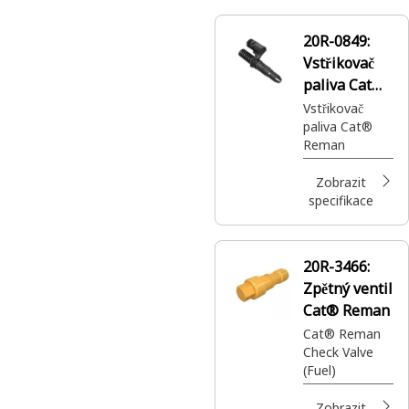
potrubí
20R-0849:
Vstřikovač
paliva Cat®
Reman
Vstřikovač
paliva Cat®
Reman
Zobrazit
specifikace
20R-3466:
Zpětný ventil
Cat® Reman
Cat® Reman
Check Valve
(Fuel)
Zobrazit