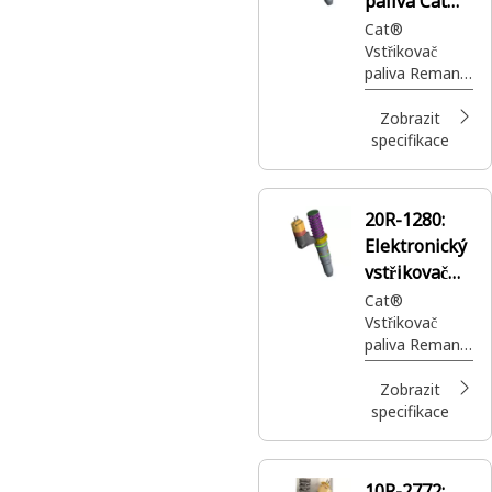
paliva Cat®
Reman
Cat®
Vstřikovač
paliva Reman
dodává
vysokotlaké
Zobrazit
palivo do válce
specifikace
motoru
20R-1280:
Elektronický
vstřikovač
paliva Cat®
Cat®
Vstřikovač
Reman
paliva Reman
dodává
vysokotlaké
Zobrazit
palivo do válce
specifikace
motoru
10R-2772: