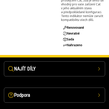
prodejcem Cat, zda je tento díl
vhodný pro vaše zařízení Cat
v jeho aktuálním stavu
a předpokládané konfiguraci.
Tento indikátor nemůže zaručit
kompatibilitu všech dílů.
Renovované
Nevratné
Sada
Nahrazeno
NAJÍT DÍLY
Podpora