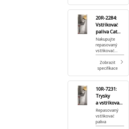
a všude za
pouhý zlomek
ceny.
20R-2284:
Vstřikovač
paliva Cat®
Reman
Nakupujte
repasovaný
vstřikovač
paliva Cat®, č.
dílu 20R-2284.
Zobrazit
Tento díl je
specifikace
vyroben
speciálně pro
váš stroj Cat®
10R-7231:
a podporuje
Trysky
hospodaření s
palivem vašeho
a vstřikovače
stroje.
paliva Cat®
Repasovaný
vstřikovač
Reman
paliva