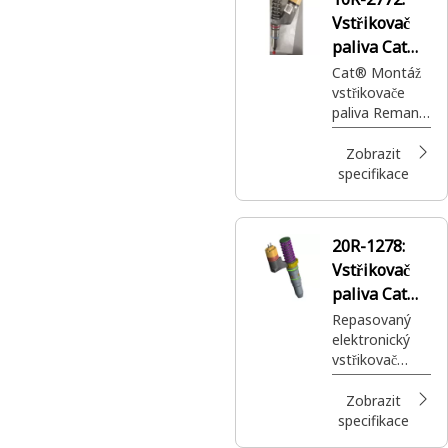
Vstřikovač
paliva Cat®
Reman
Cat® Montáž
vstřikovače
paliva Reman
na hlavu válců
motoru
Zobrazit
specifikace
20R-1278:
Vstřikovač
paliva Cat®
Reman
Repasovaný
elektronický
vstřikovač
paliva Cat®
s povlakovaný
Zobrazit
m plunžrem
specifikace
v palivovém