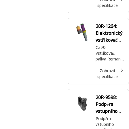
specifikace
20R-1264:
Elektronický
vstřikovač
paliva Cat®
Cat®
Vstřikovač
Reman
paliva Reman
dodává
vysokotlaké
Zobrazit
palivo do válce
specifikace
motoru
20R-9598:
Podpěra
vstupního
ventilu
Podpěra
vstupního
plynu Cat®