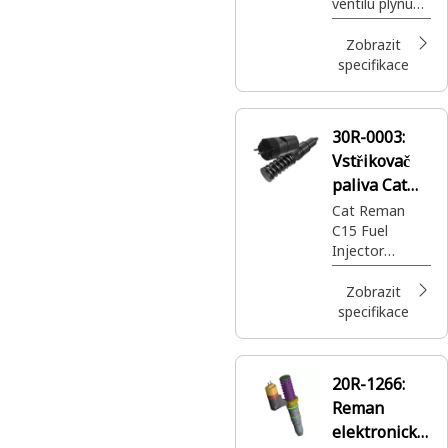
ventilu plynu
Reman (GAV)
Cat® Reman
(GAV)
Zobrazit
(průmyslový
specifikace
plynový motor
G3600)
30R-0003:
Vstřikovač
paliva Cat®
Reman C15
Cat Reman
C15 Fuel
Injector
(EI550) (EUI)
(ACERT)
Zobrazit
specifikace
20R-1266:
Reman
elektronický