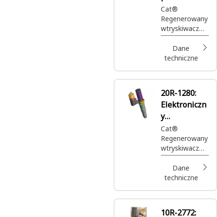
Reman
Cat®
Regenerowany
wtryskiwacz
paliwa
dostarcza
Dane
paliwo pod
techniczne
wysokim
ciśnieniem do
cylindra silnika
20R-1280:
Elektroniczn
y
wtryskiwacz
Cat®
Regenerowany
paliwa Cat®
wtryskiwacz
Reman
paliwa
dostarcza
Dane
paliwo pod
techniczne
wysokim
ciśnieniem do
cylindra silnika
10R-2772: