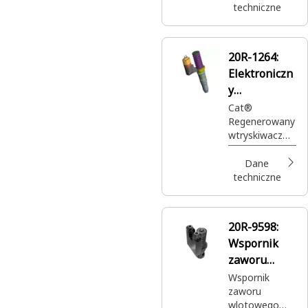
techniczne
20R-1264:
Elektroniczn
y
wtryskiwacz
Cat®
Regenerowany
paliwa Cat®
wtryskiwacz
Reman
paliwa
dostarcza
Dane
paliwo pod
techniczne
wysokim
ciśnieniem do
cylindra silnika
20R-9598:
Wspornik
zaworu
wlotowego
Wspornik
zaworu
gazu (GAV)
wlotowego