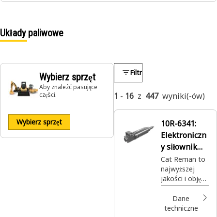
Układy paliwowe
Filtr
Wybierz sprzęt
Aby znaleźć pasujące
części.
1
-
16
z
447
wyniki(-ów)
Wybierz sprzęt
10R-6341:
Elektroniczn
y siłownik
Cat® Reman
Cat Reman to
najwyższej
jakości i objęte
pełną
gwarancją
Dane
regenerowane
techniczne