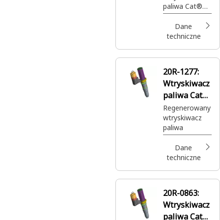
paliwa Cat®
regenerowana
z powlekanym
Dane
tłokiem w
techniczne
przewodach
paliwowych
20R-1277:
Wtryskiwacz
paliwa Cat®
Reman
Regenerowany
wtryskiwacz
paliwa
Dane
techniczne
20R-0863:
Wtryskiwacz
paliwa Cat®