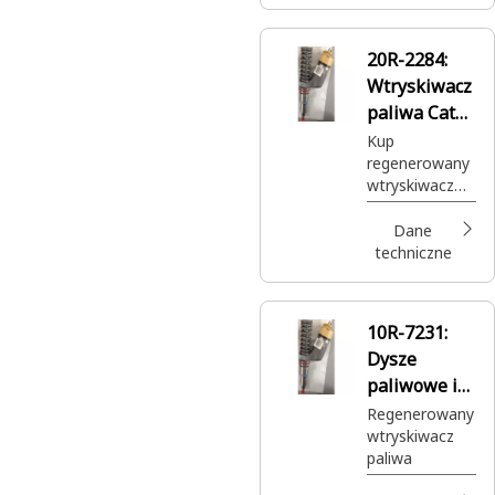
części Cat®
dostępne,
gdzie i kiedy
20R-2284:
ich
Wtryskiwacz
potrzebujesz, i
to za ułamek
paliwa Cat®
standardowej
Reman
Kup
ceny.
regenerowany
wtryskiwacz
paliwa Cat®
20R-2284. Ta
Dane
część jest
techniczne
wykonana
specjalnie do
maszyny
10R-7231:
Cat®, aby
Dysze
wspierać
zarządzanie
paliwowe i
paliwem
wtryskiwacz
Regenerowany
wtryskiwacz
e Cat®
paliwa
Reman