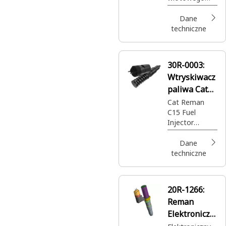
Cat® Reman
gazu (GAV)
Cat® Reman
Dane
(przemysłowy
techniczne
silnik gazowy
G3600)
30R-0003:
Wtryskiwacz
paliwa Cat®
C15 Reman
Cat Reman
C15 Fuel
Injector
(EI550) (EUI)
(ACERT)
Dane
techniczne
20R-1266:
Reman
Elektroniczn