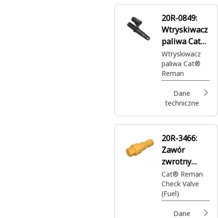
paliwowych
20R-0849:
Wtryskiwacz
paliwa Cat®
Reman
Wtryskiwacz
paliwa Cat®
Reman
Dane
techniczne
20R-3466:
Zawór
zwrotny
Cat® Reman
Cat® Reman
Check Valve
(Fuel)
Dane