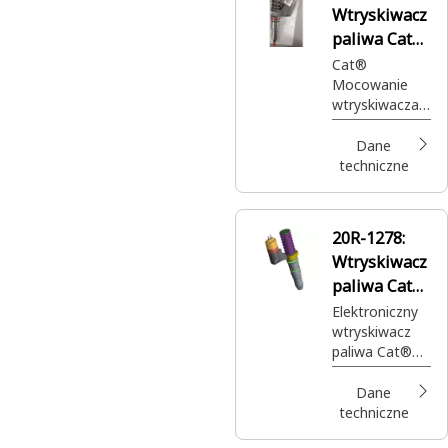
Wtryskiwacz
paliwa Cat®
Reman
Cat®
Mocowanie
wtryskiwacza
paliwa Reman
do głowicy
Dane
cylindrów
techniczne
silnika
20R-1278:
Wtryskiwacz
paliwa Cat®
Reman
Elektroniczny
wtryskiwacz
paliwa Cat®
regenerowana
z powlekanym
Dane
tłokiem w
techniczne
przewodach