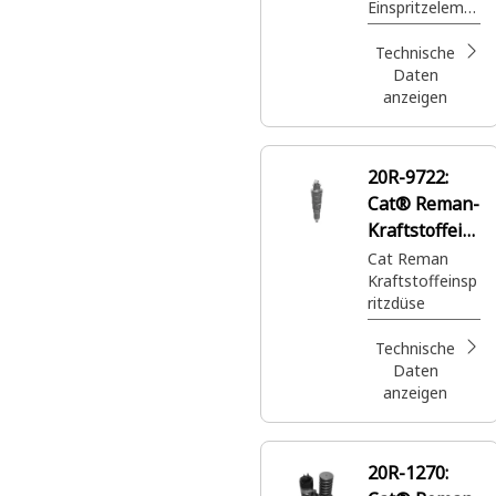
Einspritzeleme
nt
Technische
Daten
anzeigen
20R-9722:
Cat® Reman-
Kraftstoffein
spritzdüse
Cat Reman
Kraftstoffeinsp
ritzdüse
Technische
Daten
anzeigen
20R-1270: