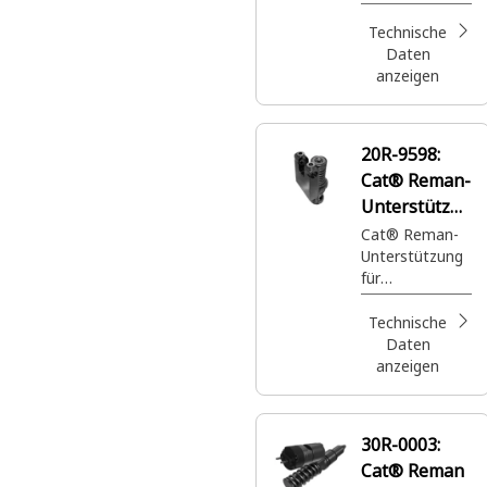
Hochdruckkraft
stoff in den
Technische
Motorzylinder
Daten
anzeigen
20R-9598:
Cat® Reman-
Unterstützun
g für
Cat® Reman-
Unterstützung
Gaseinlassve
für
ntil (GAV)
Gaseinlassventi
l (GAV)
Technische
(Industriegasm
Daten
otor G3600)
anzeigen
30R-0003:
Cat® Reman