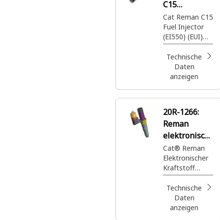
C15
Kraftstoffein
Cat Reman C15
Fuel Injector
spritzdüse
(EI550) (EUI)
(ACERT)
Technische
Daten
anzeigen
20R-1266:
Reman
elektronisch
e
Cat® Reman
Elektronischer
Einspritzdüs
Kraftstoff
e
Einspritzdüse
mit
Technische
beschichtetem
Daten
Kolben zur
anzeigen
Verwendung in