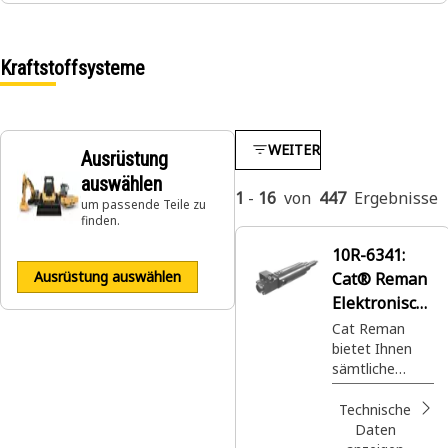
Kraftstoffsysteme
WEITER
Ausrüstung
auswählen
1
-
16
von
447
Ergebnisse
um passende Teile zu
finden.
10R-6341:
Ausrüstung auswählen
Cat® Reman
Elektronisch
er Aktuator
Cat Reman
bietet Ihnen
sämtliche
Vorteile:
Hochwertige
Technische
aufgearbeitete
Daten