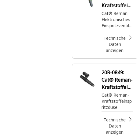
Kraftstoffein
spritzdüse
Cat® Reman
Elektronisches
Einspritzventil
mit
beschichtetem
Technische
Kolben in
Daten
Kraftstoffleitun
anzeigen
gen
20R-0849:
Cat® Reman-
Kraftstoffein
spritzdüse
Cat® Reman-
Kraftstoffeinsp
ritzdüse
Technische
Daten
anzeigen