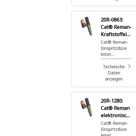
20R-0863:
Cat® Reman-
Kraftstoffein
spritzdüse
Cat® Reman-
Einspritzdüse
leitet
Hochdruckkraft
stoff in den
Technische
Motorzylinder
Daten
anzeigen
20R-1280:
Cat® Reman
elektronisch
e
Cat® Reman-
Einspritzdüse
Einspritzdüs
leitet