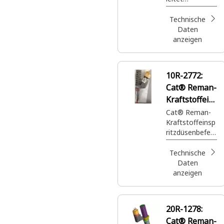
e
Hochdruckkraft
stoff in den
Technische
Motorzylinder
Daten
anzeigen
10R-2772:
Cat® Reman-
Kraftstoffein
spritzdüse
Cat® Reman-
Kraftstoffeinsp
ritzdüsenbefest
igung am
Motorzylinderk
Technische
opf
Daten
anzeigen
20R-1278:
Cat® Reman-