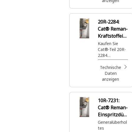
Cat®-Teile mit
anzeigen
voller Garantie
– wann und wo
Sie sie
20R-2284:
benötigen und
Cat® Reman-
zu einem
Bruchteil des
Kraftstoffein
Neupreises.
spritzdüse
Kaufen Sie
Cat®-Teil 20R-
2284
generalüberhol
te
Technische
Einspritzdüse.
Daten
Dieses Teil
anzeigen
wurde speziell
für Ihre Cat®-
Maschine
10R-7231:
hergestellt, um
Cat® Reman-
das
Kraftstoffmana
Einspritzdüs
gement Ihrer
en und -
Generalüberhol
Maschine zu
tes
elemente
unterstützen