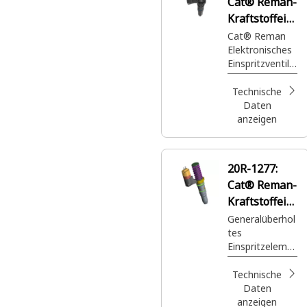
Cat® Reman-
Kraftstoffein
spritzdüse
Cat® Reman
Elektronisches
Einspritzventil
mit
beschichtetem
Technische
Kolben in
Daten
Kraftstoffleitun
anzeigen
gen
20R-1277:
Cat® Reman-
Kraftstoffein
spritzdüse
Generalüberhol
tes
Einspritzeleme
nt
Technische
Daten
anzeigen