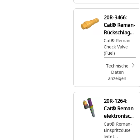
20R-3466:
Cat® Reman-
Rückschlagve
ntil
Cat® Reman
Check Valve
(Fuel)
Technische
Daten
anzeigen
20R-1264:
Cat® Reman
elektronisch
e
Cat® Reman-
Einspritzdüse
Einspritzdüs
leitet
e