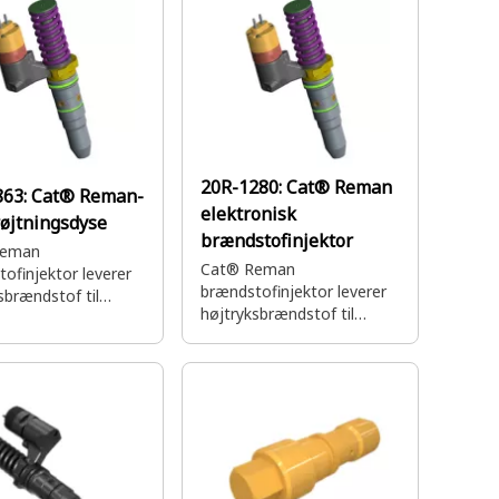
20R-1280:
Cat® Reman
863:
Cat® Reman-
elektronisk
øjtningsdyse
brændstofinjektor
Reman
Cat® Reman
ofinjektor leverer
brændstofinjektor leverer
sbrændstof til
højtryksbrændstof til
ylinderen
motorcylinderen