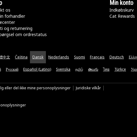
p
Min konto
kt os
Indkøbskurv
in forhandler
Cat Rewards
ecenter
ti og returnering
pørgsel om ordrestatus
體中文
Čeština
Dansk
Nederlands
Suomi
Français
Deutsch
Ελλη
ă
Русский
Español (Latino)
Svenska
தமிழ்
తెలుగు
ไทย
Türkçe
Укр
lg eller del ikke mine personoplysninger
Juridiske vilkår
rsonoplysninger