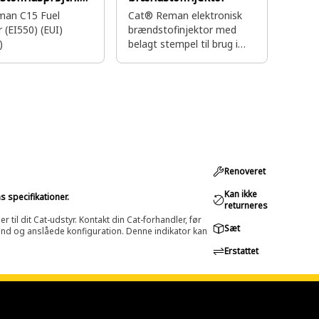
e
man C15 Fuel
Cat® Reman elektronisk
r (EI550) (EUI)
brændstofinjektor med
)
belagt stempel til brug i
brændstofledninger
Renoveret
Kan ikke
s specifikationer.
returneres
til dit Cat-udstyr. Kontakt din Cat-forhandler, før
Sæt
lstand og anslåede konfiguration. Denne indikator kan
Erstattet