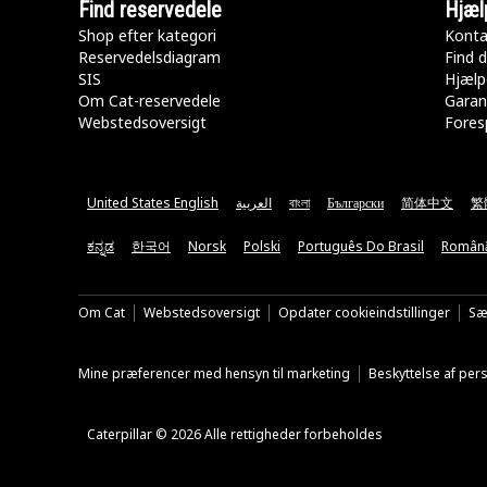
Find reservedele
Hjæl
Shop efter kategori
Konta
Reservedelsdiagram
Find d
SIS
Hjælp
Om Cat-reservedele
Garan
Webstedsoversigt
Fores
United States English
العربية
বাংলা
Български
简体中文
繁
ಕನ್ನಡ
한국어
Norsk
Polski
Português Do Brasil
Român
Om Cat
Webstedsoversigt
Opdater cookieindstillinger
Sæ
Mine præferencer med hensyn til marketing
Beskyttelse af pe
Caterpillar © 2026 Alle rettigheder forbeholdes