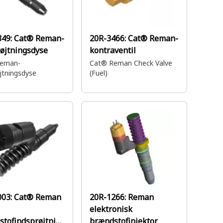
849:
Cat® Reman-
20R-3466:
Cat® Reman-
øjtningsdyse
kontraventil
Reman-
Cat® Reman Check Valve
jtningsdyse
(Fuel)
003:
Cat® Reman
20R-1266:
Reman
elektronisk
tofindsprøjtnin
brændstofinjektor