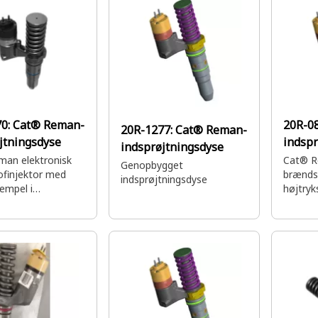
brændstofstyring
70:
Cat® Reman-
20R-0
20R-1277:
Cat® Reman-
jtningsdyse
indspr
indsprøjtningsdyse
an elektronisk
Cat® 
Genopbygget
finjektor med
brændst
indsprøjtningsdyse
tempel i
højtryk
fledninger
motorc