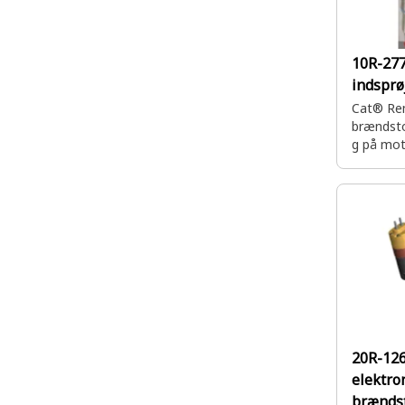
10R-27
indsprø
Cat® R
brændsto
g på mot
20R-12
elektro
brændst