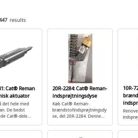
447
results
10R-7
41:
Cat® Reman
20R-2284:
Cat® Reman-
brænds
nisk aktuator
indsprøjtningsdyse
indspr
å det hele med
Køb Cat® Reman-
n. De bedst
brændstofindsprøjtningsdy
Renove
lede Cat®-dele
se, del 20R-2284. Denne
indsprø
 garanti når og
del er fremstillet specifikt
behøver dem – alle
til Cat®-maskiner og
kdel af prisen.
understøtter maskinens