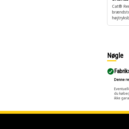
Cat® R
brændsto
højtryks
motorcyl
Nøgle
Fabrik
Denne res
Eventuell
du køber,
ikke gara