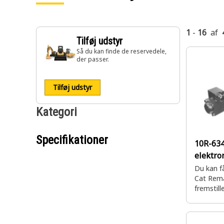
1
-
16
af
Tilføj udstyr
Så du kan finde de reservedele,
der passer.
Tilføj udstyr
Kategori
Specifikationer
10R-63
elektro
Du kan f
Cat Rema
fremstil
med fuld
hvor du 
til en brø