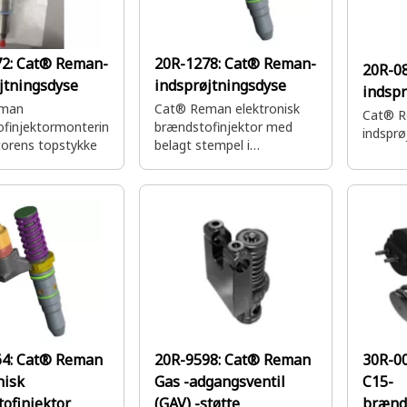
72:
Cat® Reman-
20R-1278:
Cat® Reman-
20R-0
jtningsdyse
indsprøjtningsdyse
indspr
eman
Cat® Reman elektronisk
Cat® 
finjektormonterin
brændstofinjektor med
indsprø
orens topstykke
belagt stempel i
brændstofledninger
64:
Cat® Reman
20R-9598:
Cat® Reman
30R-0
nisk
Gas -adgangsventil
C15-
ofinjektor
(GAV) -støtte
brænds