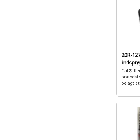
20R-12
indsprø
Cat® Rem
brændsto
belagt s
brændsto