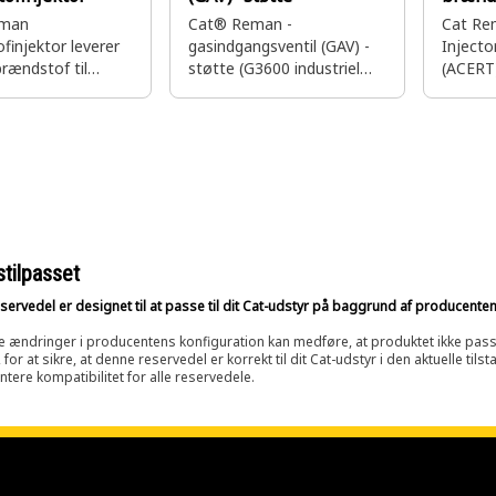
gsdys
eman
Cat® Reman -
Cat Re
finjektor leverer
gasindgangsventil (GAV) -
Injecto
brændstof til
støtte (G3600 industriel
(ACERT
inderen
gasmotor)
stilpasset
ervedel er designet til at passe til dit Cat-udstyr på baggrund af producenten
e ændringer i producentens konfiguration kan medføre, at produktet ikke passer 
 for at sikre, at denne reservedel er korrekt til dit Cat-udstyr i den aktuelle ti
ntere kompatibilitet for alle reservedele.