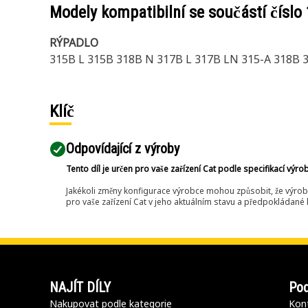
Modely kompatibilní se součástí číslo
RÝPADLO
315B L 315B 318B N 317B L 317B LN 315-A 318B 3
Klíč
Odpovídající z výroby
Tento díl je určen pro vaše zařízení Cat podle specifikací výro
Jakékoli změny konfigurace výrobce mohou způsobit, že výrob
pro vaše zařízení Cat v jeho aktuálním stavu a předpokládané k
NAJÍT DÍLY
Pod
Nakupovat podle kategorie
Kont