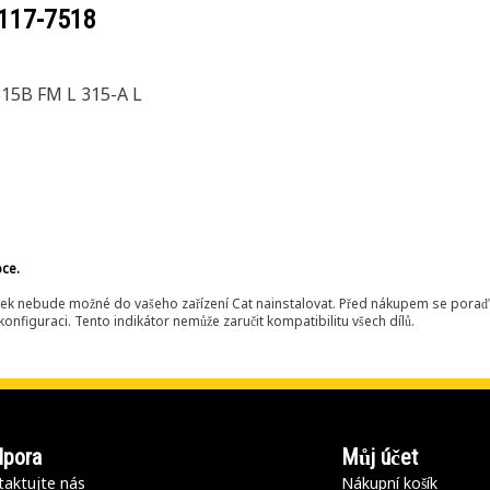
117-7518
15B FM L 315-A L
bce.
ek nebude možné do vašeho zařízení Cat nainstalovat. Před nákupem se poraďt
onfiguraci. Tento indikátor nemůže zaručit kompatibilitu všech dílů.
pora
Můj účet
aktujte nás
Nákupní košík