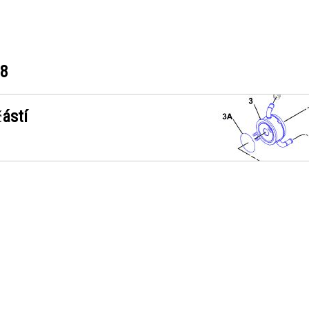
18
ástí