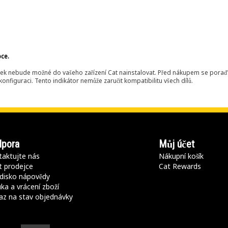
bce.
ek nebude možné do vašeho zařízení Cat nainstalovat. Před nákupem se poraďt
onfiguraci. Tento indikátor nemůže zaručit kompatibilitu všech dílů.
pora
Můj účet
aktujte nás
Nákupní košík
t prodejce
Cat Rewards
disko nápovědy
ka a vrácení zboží
az na stav objednávky