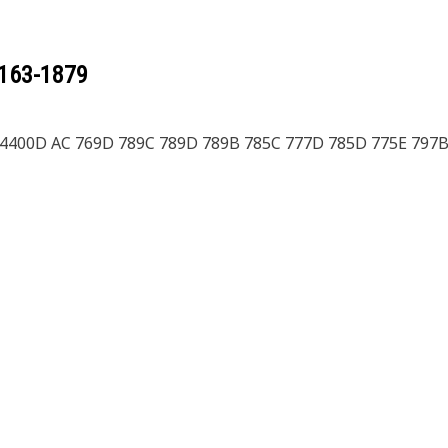
163-1879
T4400D AC 769D 789C 789D 789B 785C 777D 785D 775E 797