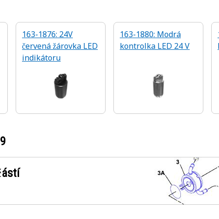
163-1876: 24V
163-1880: Modrá
červená žárovka LED
kontrolka LED 24 V
indikátoru
79
ástí