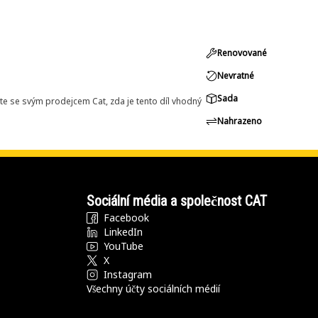
Renovované
Nevratné
Sada
e se svým prodejcem Cat, zda je tento díl vhodný
Nahrazeno
Sociální média a společnost CAT
Facebook
LinkedIn
YouTube
X
Instagram
Všechny účty sociálních médií