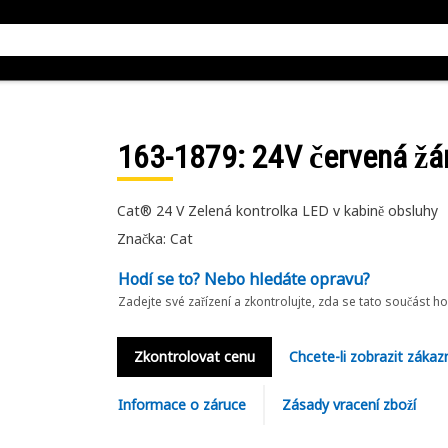
163-1879
: 24V červená žá
Cat® 24 V Zelená kontrolka LED v kabině obsluhy
Značka: Cat
Hodí se to? Nebo hledáte opravu?
Zadejte své zařízení a zkontrolujte, zda se tato součást h
Zkontrolovat cenu
Chcete-li zobrazit zákaz
Informace o záruce
Zásady vracení zboží