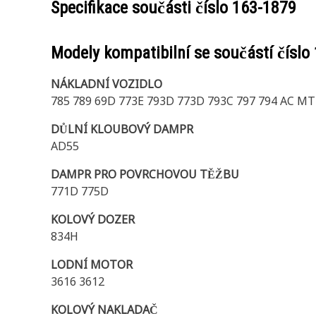
Specifikace součásti číslo
163-1879
Modely kompatibilní se součástí číslo
NÁKLADNÍ VOZIDLO
785 789 69D 773E 793D 773D 793C 797 794 AC M
DŮLNÍ KLOUBOVÝ DAMPR
AD55
DAMPR PRO POVRCHOVOU TĚŽBU
771D 775D
KOLOVÝ DOZER
834H
LODNÍ MOTOR
3616 3612
KOLOVÝ NAKLADAČ