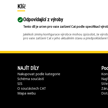
Klíč
Odpovídající z výroby
Tento díl je určen pro vaše zařízení Cat podle specifikací výro
Jakékoli změny konfigurace výrobce mohou způsobit, že výrob
pro vaše zařízení Cat v jeho aktuálním stavu a předpokládané k
NAJÍT DÍLY
Pod
Nakupovat podle kategorie
Kont
Schéma součástí
Nají
SIS
Stře
O součástech CAT
Záru
Mapa webu
Dot