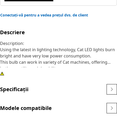
Conectați-vă pentru a vedea prețul dvs. de client
Descriere
Description:
Using the latest in lighting technology, Cat LED lights burn
bright and have very low power consumption.
This bulb can work in variety of Cat machines, offering
both versatility and durability.
Attributes:
• Green LED bulb
• T-3 1/4 bulb size
Specificații
• 24V
• Wedge base
• W-2 base size
Modele compatibile
• Single/diffuser bulb