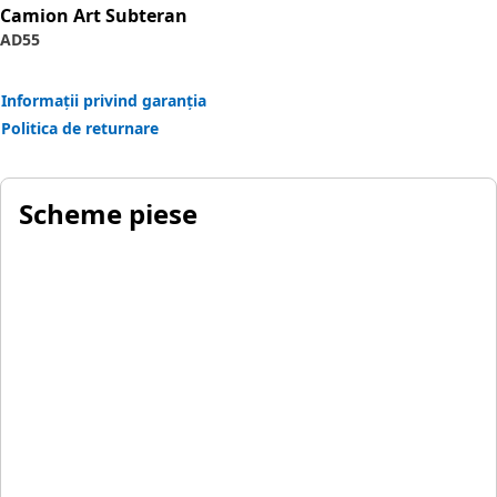
Applications:
Camion Art Subteran
• High-vibration applications
AD55
• Attaches to a variety of Cat machines
• Will not work with diagnostic drivers
Informații privind garanția
Politica de returnare
Scheme piese