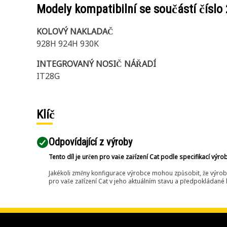
Modely kompatibilní se součástí číslo
KOLOVÝ NAKLADAČ
928H 924H 930K
INTEGROVANÝ NOSIČ NÁŘADÍ
IT28G
Klíč
Odpovídající z výroby
Tento díl je určen pro vaše zařízení Cat podle specifikací výro
Jakékoli změny konfigurace výrobce mohou způsobit, že výrob
pro vaše zařízení Cat v jeho aktuálním stavu a předpokládané k