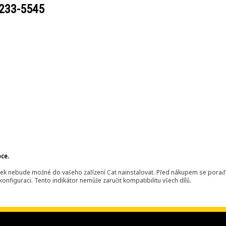
233-5545
bce.
ek nebude možné do vašeho zařízení Cat nainstalovat. Před nákupem se poraďt
onfiguraci. Tento indikátor nemůže zaručit kompatibilitu všech dílů.