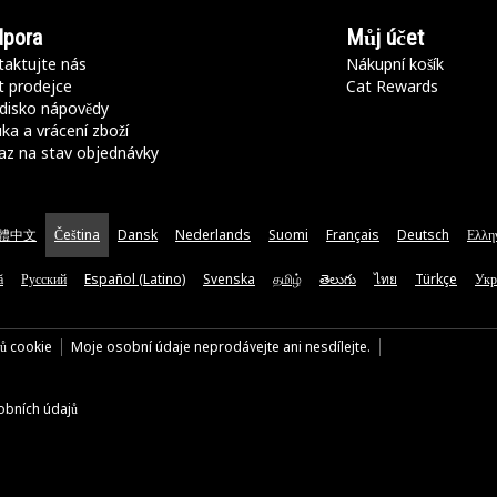
pora
Můj účet
aktujte nás
Nákupní košík
t prodejce
Cat Rewards
disko nápovědy
ka a vrácení zboží
az na stav objednávky
體中文
Čeština
Dansk
Nederlands
Suomi
Français
Deutsch
Ελλη
ă
Русский
Español (Latino)
Svenska
தமிழ்
తెలుగు
ไทย
Türkçe
Укр
rů cookie
Moje osobní údaje neprodávejte ani nesdílejte.
bních údajů