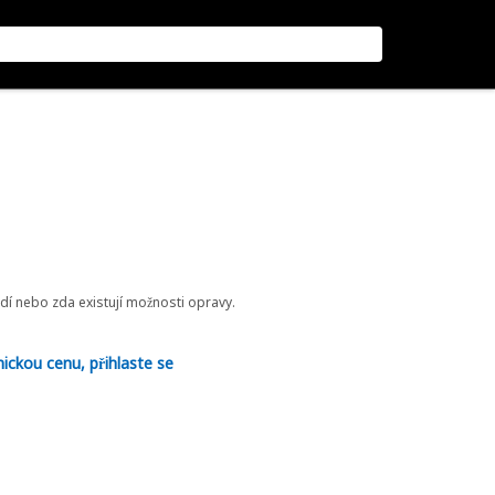
odí nebo zda existují možnosti opravy.
nickou cenu, přihlaste se