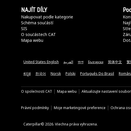
NAJÍT DÍLY
Pod
Nakupovat podle kategorie
Kont
Schéma součástí
Nají
SIS
Stře
O součástech CAT
Záru
Mapa webu
Dot
United States English
العربية
বাংলা
Български
简体中文
繁
ಕನ್ನಡ
한국어
Norsk
Polski
Português Do Brasil
Român
O společnosti CAT
Mapa webu
Aktualizujte nastavení soubo
Právní podmínky
Moje marketingové preference
Ochrana oso
Caterpillar© 2026. Všechna práva vyhrazena.