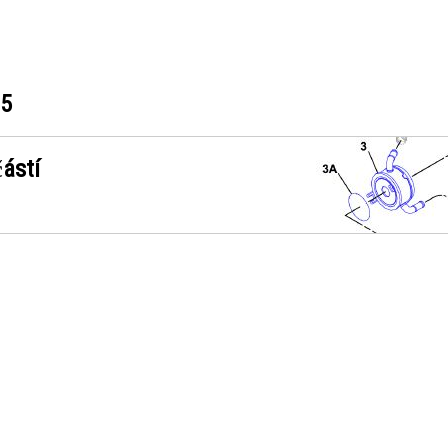
45
ástí