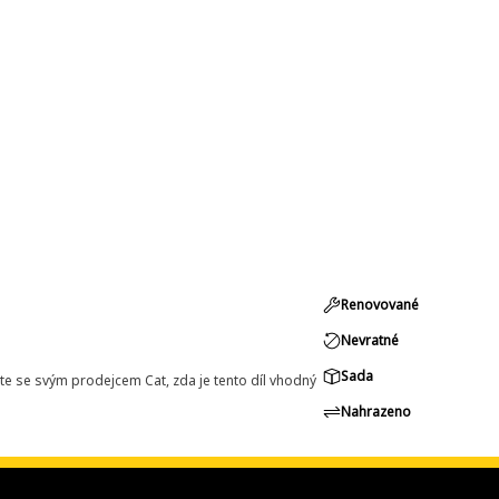
Renovované
Nevratné
Sada
e se svým prodejcem Cat, zda je tento díl vhodný
Nahrazeno