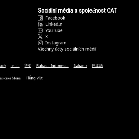
Sociální média a společnost CAT
Facebook
LinkedIn
YouTube
X
Instagram
Všechny účty sociálních médií
νικά
עברית
हिन्दी
Bahasa Indonesia
Italiano
日本語
аїнська Мова
Tiếng Việt