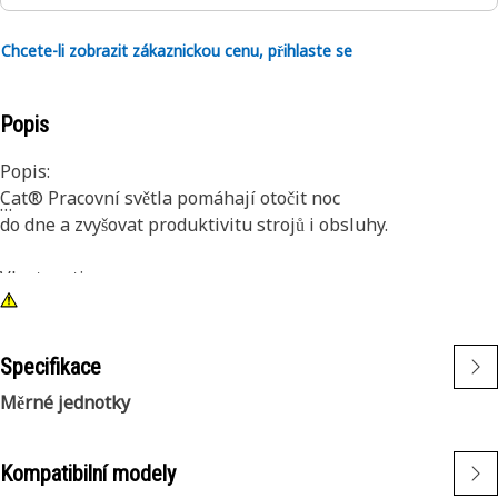
Chcete-li zobrazit zákaznickou cenu, přihlaste se
Popis
Popis:
Cat® Pracovní světla pomáhají otočit noc
do dne a zvyšovat produktivitu strojů i obsluhy.
Vlastnosti:
1) Světla Cat Premium jsou navržena tak, aby vyhovovala
náročným úrovním vibrací velkých i malých strojů.
2) Světla Cat lze přizpůsobit jiným strojům ve vašem
Specifikace
vozovém parku a dodatečně namontovat na starší stroje
Měrné jednotky
Aplikace:
Navrženo pro použití v extrémně náročných podmínkách.
Kompatibilní modely