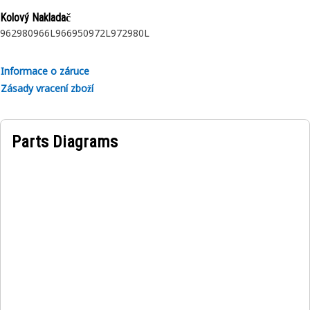
Kolový Nakladač
962
980
966L
966
950
972L
972
980L
Informace o záruce
Zásady vracení zboží
Parts Diagrams