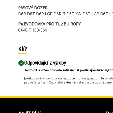
PÁSOVÝ DOZER
D6R D8T D6R LGP D6R II D6T XW D6T LGP D6T L
PŘEVODOVKA PRO TĚŽBU ROPY
CX48 TH53-E60
Klíč
Odpovídající z výroby
Tento díl je určen pro vaše zařízení Cat podle specifikací výro
Jakékoli změny konfigurace výrobce mohou způsobit, že výrob
pro vaše zařízení Cat v jeho aktuálním stavu a předpokládané k