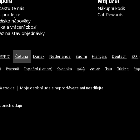
pora
Můj účet
aktujte nás
Nákupní košík
t prodejce
Cat Rewards
disko nápovědy
ka a vrácení zboží
az na stav objednávky
體中文
Čeština
Dansk
Nederlands
Suomi
Français
Deutsch
Ελλη
ă
Русский
Español (Latino)
Svenska
தமிழ்
తెలుగు
ไทย
Türkçe
Укр
rů cookie
Moje osobní údaje neprodávejte ani nesdílejte.
bních údajů