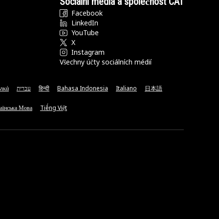
Sociální média a společnost CAT
Facebook
LinkedIn
YouTube
X
Instagram
Všechny účty sociálních médií
νικά
עברית
हिन्दी
Bahasa Indonesia
Italiano
日本語
аїнська Мова
Tiếng Việt