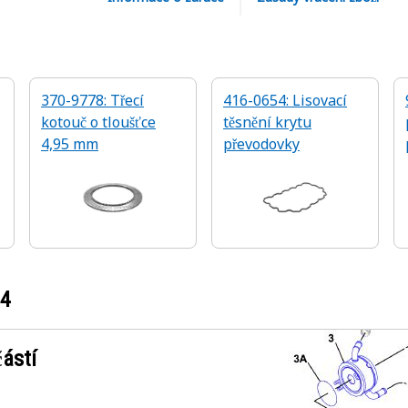
370-9778: Třecí
416-0654: Lisovací
kotouč o tloušťce
těsnění krytu
4,95 mm
převodovky
24
ástí