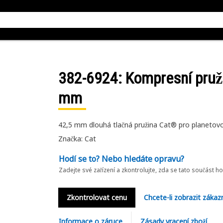
382-6924
: Kompresní pruž
mm
42,5 mm dlouhá tlačná pružina Cat® pro planetov
Značka: Cat
Hodí se to? Nebo hledáte opravu?
Zadejte své zařízení a zkontrolujte, zda se tato součást h
Zkontrolovat cenu
Chcete-li zobrazit zákaz
Informace o záruce
Zásady vracení zboží