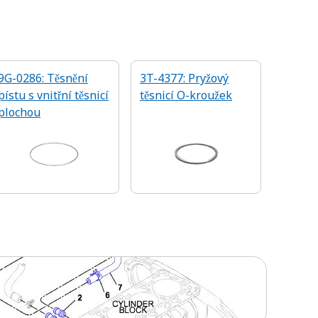
9G-0286: Těsnění
3T-4377: Pryžový
pístu s vnitřní těsnicí
těsnicí O-kroužek
plochou