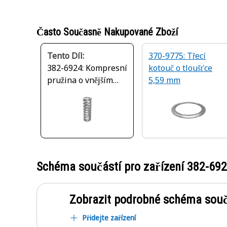
Často Současně Nakupované Zboží
Tento Díl:
370-9775: Třecí
382-6924: Kompresní
kotouč o tloušťce
pružina o vnějším
5,59 mm
průměru 14,28 mm
Schéma součástí pro zařízení
382-69
Zobrazit podrobné schéma souč
Přidejte zařízení