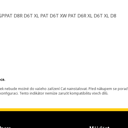
GPPAT D8R D6T XL PAT D6T XW PAT D6R XL D6T XL D8
bce.
ek nebude možné do vašeho zařízení Cat nainstalovat. Před nákupem se poraďt
onfiguraci. Tento indikátor nemůže zaručit kompatibilitu všech dílů.