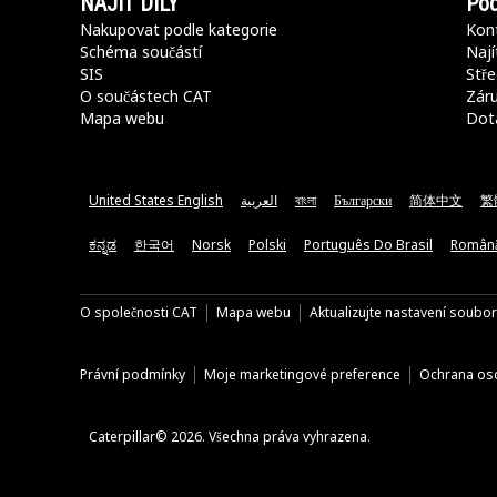
NAJÍT DÍLY
Pod
Nakupovat podle kategorie
Kont
Schéma součástí
Nají
SIS
Stře
O součástech CAT
Záru
Mapa webu
Dot
United States English
العربية
বাংলা
Български
简体中文
繁
ಕನ್ನಡ
한국어
Norsk
Polski
Português Do Brasil
Român
O společnosti CAT
Mapa webu
Aktualizujte nastavení soubo
Právní podmínky
Moje marketingové preference
Ochrana oso
Caterpillar© 2026. Všechna práva vyhrazena.