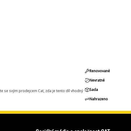
Renovované
Nevratné
Sada
e se svým prodejcem Cat, zda je tento díl vhodný
Nahrazeno