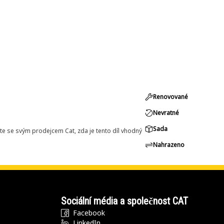
Renovované
Nevratné
Sada
e se svým prodejcem Cat, zda je tento díl vhodný
Nahrazeno
Sociální média a společnost CAT
Facebook
LinkedIn