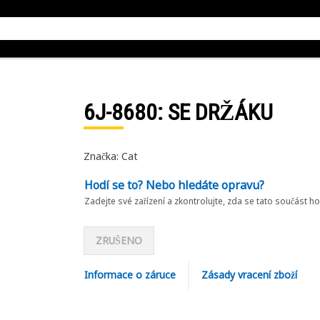
6J-8680
: SE DRŽÁKU
Značka: Cat
Hodí se to? Nebo hledáte opravu?
Zadejte své zařízení a zkontrolujte, zda se tato součást h
ZRUŠENO
Informace o záruce
Zásady vracení zboží