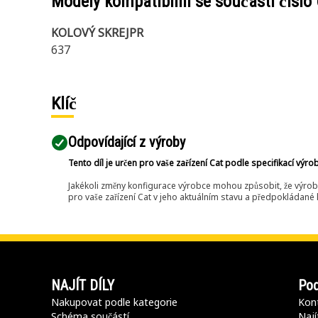
Modely kompatibilní se součástí číslo
KOLOVÝ SKREJPR
637
Klíč
Odpovídající z výroby
Tento díl je určen pro vaše zařízení Cat podle specifikací výro
Jakékoli změny konfigurace výrobce mohou způsobit, že výrob
pro vaše zařízení Cat v jeho aktuálním stavu a předpokládané k
NAJÍT DÍLY
Pod
Nakupovat podle kategorie
Kont
Schéma součástí
Nají