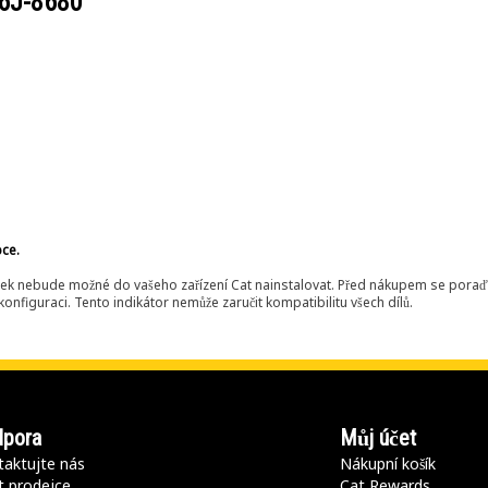
6J-8680
bce.
ek nebude možné do vašeho zařízení Cat nainstalovat. Před nákupem se poraďt
onfiguraci. Tento indikátor nemůže zaručit kompatibilitu všech dílů.
pora
Můj účet
aktujte nás
Nákupní košík
t prodejce
Cat Rewards